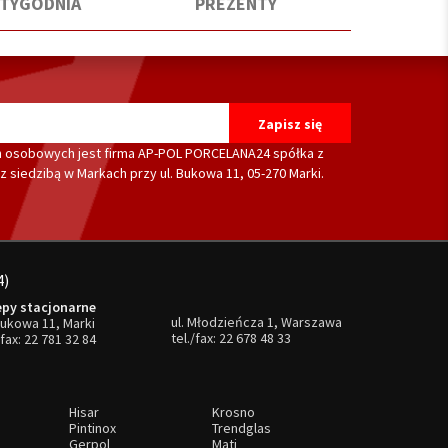
 TYGODNIA
PREZENTY
 osobowych jest firma AP-POL PORCELANA24 spółka z
 siedzibą w Markach przy ul. Bukowa 11, 05-270 Marki.
4)
epy stacjonarne
ul. Młodzieńcza 1, Warszawa
Bukowa 11, Marki
tel./fax:
22 678 48 33
/fax:
22 781 32 84
Hisar
Krosno
Pintinox
Trendglas
Gerpol
Mati