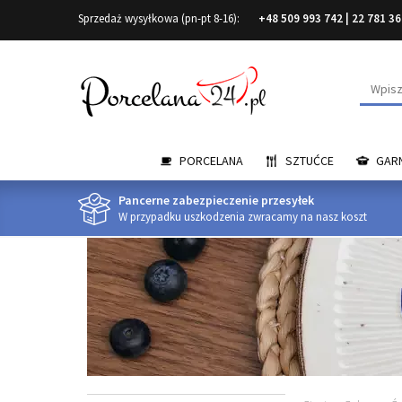
Sprzedaż wysyłkowa (pn-pt 8-16):
+48 509 993 742
|
22 781 36
Wyszuk
PORCELANA
SZTUĆCE
GARN
Pancerne zabezpieczenie przesyłek
W przypadku uszkodzenia zwracamy na nasz koszt