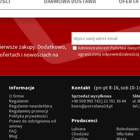
ŚCI
DARMOWA DOSTAWA
OFERTA
pierwsze zakupy. Dodatkowo,
Administratorem Państwa danych
fertach i nowościach na
ograniczoną odpowiedzialnością z
Informacje
Kontakt
(pn-pt 8-16, sob 10-1
O firmie
Sprzedaż wysyłkowa
Skl
Regulamin
+48 509 993 742
|
22 781 36 44
ul. 
Regulamin newslettera
biuro@porcelana24.pl
tel.
Regulaminy promocji
Polityka prywatności
Producenci
Prawo do odstąpienia od
umowy
Lubiana
Bolesławiec
FAQ
Chodzież
Villa Italia
Blog
Ćmielów
Waza