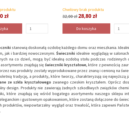
 produktu
Chwilowy brak produktu
0 zł
28,80 zł
32,00 zł
szyka
Do koszyka
czniki
stanowią doskonałą ozdobę każdego domu oraz mieszkania. Idealni
m, jak i bardziej nowoczesnymi.
Świeczniki
idealnie wyglądają w salonach
nych na co dzień, mogą być idealną ozdobą stołu podczas rodzinnych o
asortymentu znajdują się
świeczniki kryształowe
, które z pewnością zau
rzez nas produkty zostały wyprodukowane przez znaną i cenioną na świeci
oletnią tradycję, a produkty, które tworzy, charakteryzują się najwyższą
ane ze szkła kryształowego
zwanego czeskim kryształem. Oprócz dos
alny design. Produkty nie zawierają żadnych szkodliwych związków chem
iki, które znajdują się wśród bogatego asortymentu naszego sklepu 
i eleganckim i gustownym opakowaniom, które zostaną dołączone do świe
 produktów, niepowtarzalny wygląd oraz trwałość, która zapewni Państw
.