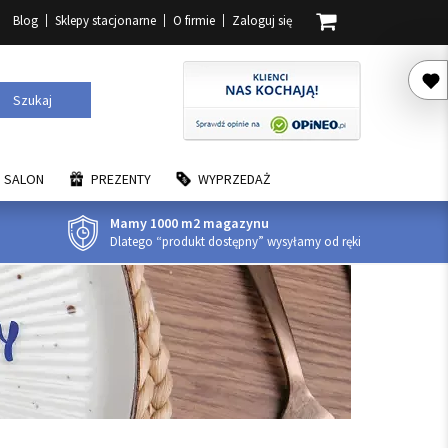
Blog
Sklepy stacjonarne
O firmie
Zaloguj się
Szukaj
SALON
PREZENTY
WYPRZEDAŻ
Mamy 1000 m2 magazynu
Dlatego “produkt dostępny” wysyłamy od ręki