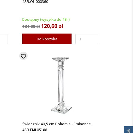
4SB.OL.000360
Dostępny (wysyłka do 48h)
120,60 zł
134,00 zł
Do koszyka
Świecznik 40,5 cm Bohemia - Eminence
4SB.EMI.05188