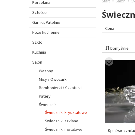
Start
Salon
Św
Porcelana
Świeczn
Sztućce
Garnki, Patelnie
Cena
Noże kuchenne
Szkło
Domyślnie
Kuchnia
Salon
Wazony
Misy / Owocarki
Bombonierki / Szkatułki
Patery
Świeczniki
Świeczniki kryształowe
Świeczniki szklane
Świeczniki metalowe
Kpl. świecznik