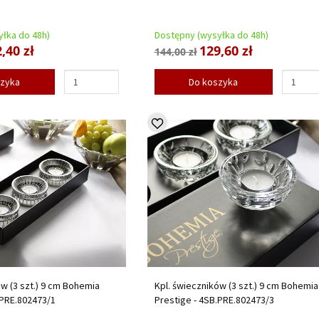
łka do 48h)
Dostępny (wysyłka do 48h)
,40 zł
129,60 zł
144,00 zł
szyka
Do koszyka
ów (3 szt.) 9 cm Bohemia
Kpl. świeczników (3 szt.) 9 cm Bohemia
.PRE.802473/1
Prestige - 4SB.PRE.802473/3