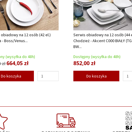
 obiadowy na 12 osób (42 el.)
Serwis obiadowy na 12 osób (44 e
a - Boss/Venus...
Chodzież - Akcent C000 BIAŁY (TG
BW...
ny (wysyłka do 48h)
Dostępny (wysyłka do 48h)
664,05 zł
852,00 zł
 zł
Do koszyka
Do koszyka