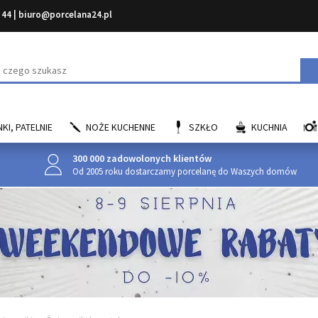
 44
|
biuro@porcelana24.pl
aj
KI, PATELNIE
NOŻE KUCHENNE
SZKŁO
KUCHNIA
300 000 zadowolonych klientów
Od 2005 roku dostarczamy porcelanę do Waszych domów