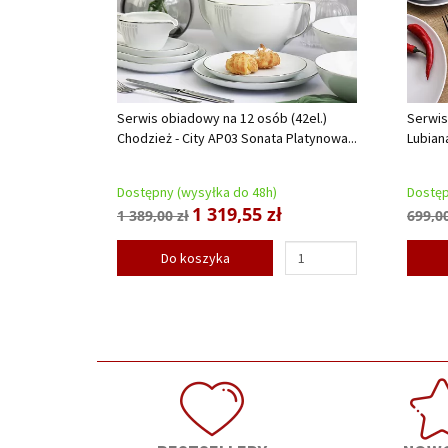
Serwis obiadowy na 12 osób (42el.)
Serwis
Chodzież - City AP03 Sonata Platynowa...
Lubian
Dostępny (wysyłka do 48h)
Dostęp
1 319,55 zł
1 389,00 zł
699,00
Do koszyka