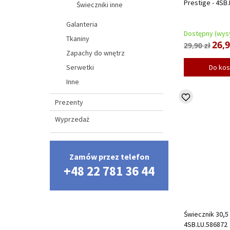
Prestige - 4SB
Świeczniki inne
Galanteria
Dostępny (wysy
Tkaniny
26,9
29,90 zł
Zapachy do wnętrz
Serwetki
Do ko
Inne
Prezenty
Wyprzedaż
Zamów przez telefon
+48 22 781 36 44
Świecznik 30,
4SB.LU.586872