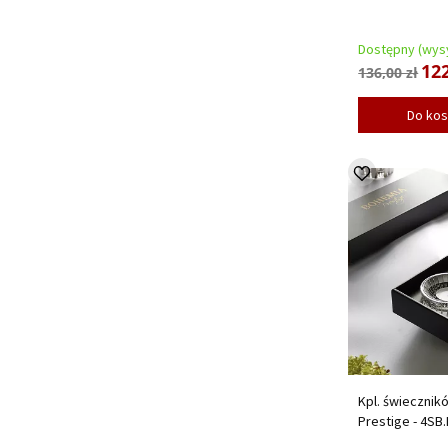
Dostępny (wysy
122
136,00 zł
Do ko
Kpl. świecznik
Prestige - 4SB