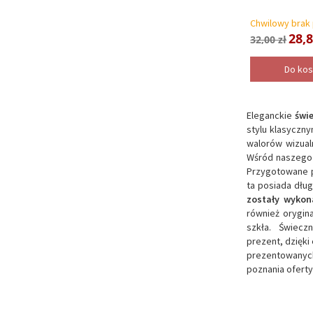
Chwilowy brak
28,8
32,00 zł
Do ko
Eleganckie
świe
stylu klasyczny
walorów wizual
Wśród naszego 
Przygotowane p
ta posiada dług
zostały wykon
również orygin
szkła. Świeczn
prezent, dzięk
prezentowanych
poznania oferty