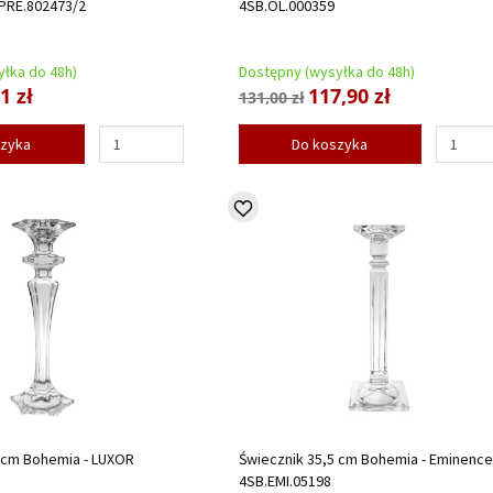
.PRE.802473/2
4SB.OL.000359
łka do 48h)
Dostępny (wysyłka do 48h)
1 zł
117,90 zł
131,00 zł
szyka
Do koszyka
5 cm Bohemia - LUXOR
Świecznik 35,5 cm Bohemia - Eminence
4SB.EMI.05198