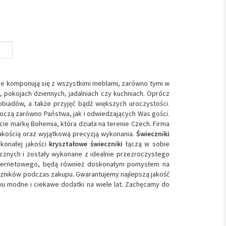
e komponują się z wszystkimi meblami, zarówno tymi w
, pokojach dziennych, jadalniach czy kuchniach. Oprócz
biadów, a także przyjęć bądź większych uroczystości.
roczą zarówno Państwa, jak i odwiedzających Was gości.
e markę Bohemia, która działa na terenie Czech. Firma
 jakością oraz wyjątkową precyzją wykonania.
Świeczniki
konałej jakości
kryształowe świeczniki
łączą w sobie
icznych i zostały wykonane z idealnie przezroczystego
internetowego, będą również doskonałym pomysłem na
czników podczas zakupu. Gwarantujemy najlepszą jakość
u modne i ciekawe dodatki na wiele lat. Zachęcamy do