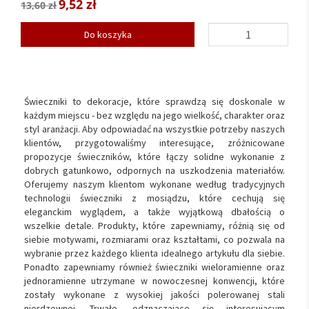
9,52 zł
13,60 zł
Do koszyka
Świeczniki to dekoracje, które sprawdzą się doskonale w
każdym miejscu - bez względu na jego wielkość, charakter oraz
styl aranżacji. Aby odpowiadać na wszystkie potrzeby naszych
klientów, przygotowaliśmy interesujące, zróżnicowane
propozycje świeczników, które łączy solidne wykonanie z
dobrych gatunkowo, odpornych na uszkodzenia materiałów.
Oferujemy naszym klientom wykonane według tradycyjnych
technologii świeczniki z mosiądzu, które cechują się
eleganckim wyglądem, a także wyjątkową dbałością o
wszelkie detale. Produkty, które zapewniamy, różnią się od
siebie motywami, rozmiarami oraz kształtami, co pozwala na
wybranie przez każdego klienta idealnego artykułu dla siebie.
Ponadto zapewniamy również świeczniki wieloramienne oraz
jednoramienne utrzymane w nowoczesnej konwencji, które
zostały wykonane z wysokiej jakości polerowanej stali
nierdzewnej. Trwałe, odznaczające się interesującym