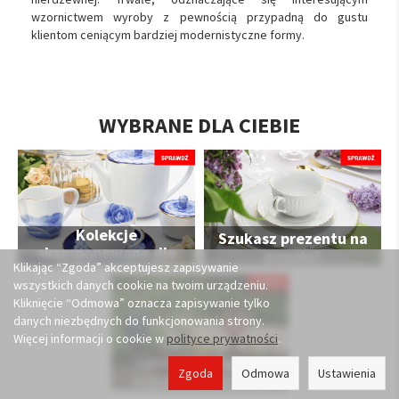
wzornictwem wyroby z pewnością przypadną do gustu
klientom ceniącym bardziej modernistyczne formy.
WYBRANE DLA CIEBIE
Kolekcje
Szukasz prezentu na
skomponowane dla
wesele?
Klikając “Zgoda” akceptujesz zapisywanie
Ciebie
wszystkich danych cookie na twoim urządzeniu.
Kliknięcie “Odmowa” oznacza zapisywanie tylko
danych niezbędnych do funkcjonowania strony.
Więcej informacji o cookie w
polityce prywatności
.
Lato zasługuje na
Zgoda
Odmowa
Ustawienia
wyjątkową oprawę