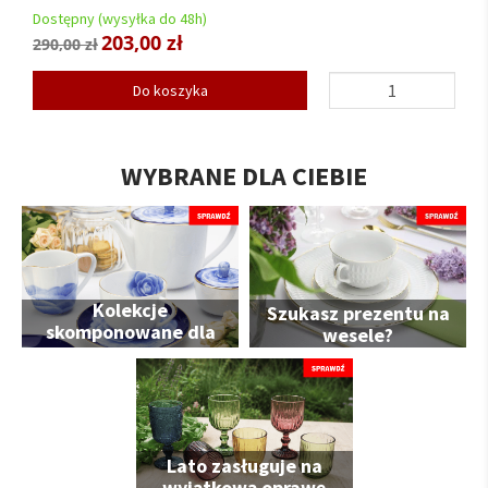
Dostępny (wysyłka do 48h)
203,00 zł
290,00 zł
Do koszyka
WYBRANE DLA CIEBIE
Kolekcje
Szukasz prezentu na
skomponowane dla
wesele?
Ciebie
Lato zasługuje na
wyjątkową oprawę