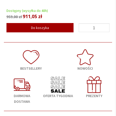
ka do 48h)
Dostępny (wysyłka do
05 zł
664,05 
699,00 zł
Do koszyka
Do k
BESTSELLERY
NOWOŚCI
DARMOWA
OFERTA TYGODNIA
PREZENTY
DOSTAWA