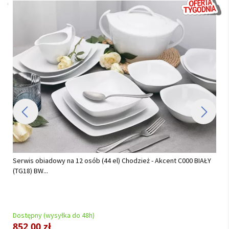
Serwis obiadowo - kawowy na 12 osób (82el.) Chodzież - Yvonne
AP02 Złota Helena...
Dostępny (wysyłka do 48h)
2 472,53 zł
2 549,00 zł