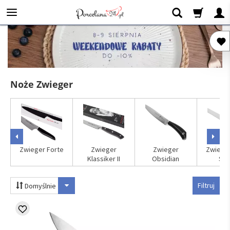
Noże Zwieger
Zwieger Forte
Zwieger
Zwieger
Zwieger
Klassiker II
Obsidian
Sto
Filtruj
Domyślnie