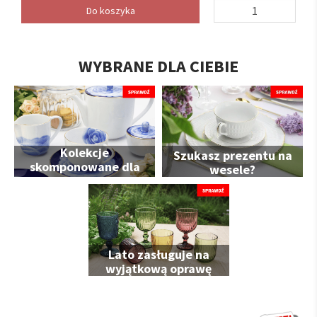
Do koszyka
WYBRANE DLA CIEBIE
Kolekcje
Szukasz prezentu na
skomponowane dla
wesele?
Ciebie
Lato zasługuje na
wyjątkową oprawę