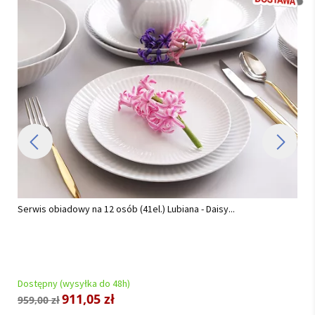
Serwis obiadowy na 12 osób (44 el) Chodzież - Akcent C000 BIAŁY
(TG18) BW...
Dostępny (wysyłka do 48h)
878,00 zł