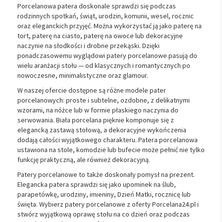
Porcelanowa patera doskonale sprawdzi się podczas
rodzinnych spotkań, świąt, urodzin, komunii, wesel, rocznic
oraz eleganckich przyjęć. Można wykorzystać ją jako paterę na
tort, paterę na ciasto, paterę na owoce lub dekoracyjne
naczynie na słodkości i drobne przekąski. Dzięki
ponadczasowemu wyglądowi patery porcelanowe pasują do
wielu aranżacji stołu — od klasycznych i romantycznych po
nowoczesne, minimalistyczne oraz glamour.
W naszej ofercie dostępne są różne modele pater
porcelanowych: proste i subtelne, ozdobne, z delikatnymi
wzorami, na nóżce lub w formie płaskiego naczynia do
serwowania. Biała porcelana pięknie komponuje się z
elegancką zastawą stołową, a dekoracyjne wykończenia
dodają całości wyjątkowego charakteru. Patera porcelanowa
ustawiona na stole, komodzie lub bufecie może pełnić nie tylko
funkcję praktyczną, ale również dekoracyjną.
Patery porcelanowe to także doskonały pomysł na prezent.
Elegancka patera sprawdzi się jako upominek na ślub,
parapetówkę, urodziny, imieniny, Dzień Matki, rocznicę lub
święta. Wybierz patery porcelanowe z oferty Porcelana24.pl i
stwórz wyjątkową oprawę stołu na co dzień oraz podczas