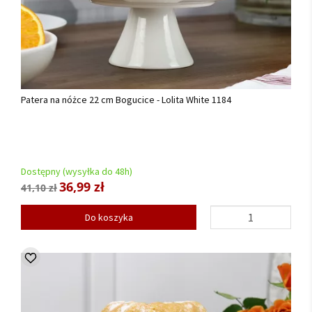
Patera na nóżce 22 cm Bogucice - Lolita White 1184
Dostępny (wysyłka do 48h)
36,99 zł
41,10 zł
Do koszyka