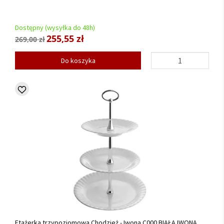
Dostępny (wysyłka do 48h)
255,55 zł
269,00 zł
Do koszyka
Etażerka trzypoziomowa Chodzież - Iwona C000 BIAŁA IWONA