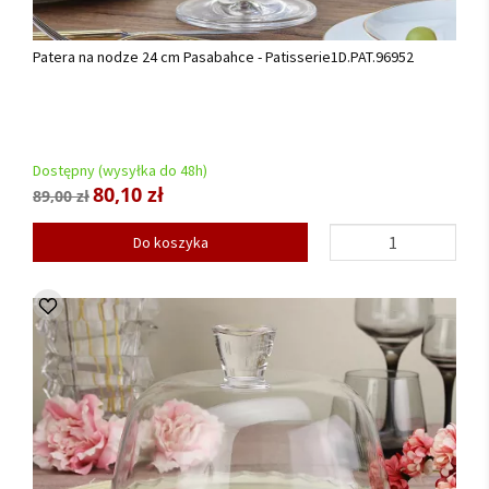
Patera na nodze 24 cm Pasabahce - Patisserie1D.PAT.96952
Dostępny (wysyłka do 48h)
80,10 zł
89,00 zł
Do koszyka