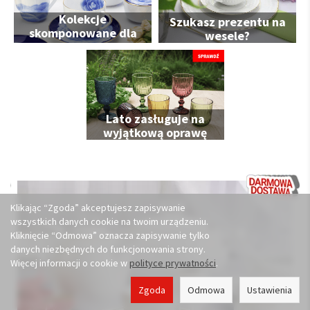
Kolekcje
Szukasz prezentu na
skomponowane dla
wesele?
Ciebie
Lato zasługuje na
wyjątkową oprawę
Klikając “Zgoda” akceptujesz zapisywanie
wszystkich danych cookie na twoim urządzeniu.
Kliknięcie “Odmowa” oznacza zapisywanie tylko
danych niezbędnych do funkcjonowania strony.
Więcej informacji o cookie w
polityce prywatności
.
Zgoda
Odmowa
Ustawienia