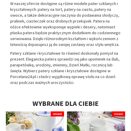
W naszej ofercie dostępne są różne modele pater szklanych i
kryształowych: patery na tort, patery na ciasto, patery na
owoce, a także dekoracyjne naczynia do podawania słodyczy,
pralinek, ciasteczek oraz drobnych przekąsek. Patera na
nóżce efektownie wyeksponuje wypieki i desery, natomiast
płaska patera będzie praktycznym dodatkiem do codziennego
serwowania. Dzięki różnorodnym kształtom i wykończeniom z
łatwością dopasujesz ją do swojej zastawy oraz stylu wnętrza.
Patery szklane i kryształowe to również doskonały pomysł na
prezent. Elegancka patera sprawdzi się jako upominek na ślub,
parapetówkę, urodziny, imieniny, Dzień Matki, rocznicę lub
święta. Wybierz patery szklane i kryształowe dostępne w
Porcelana24.pl i stwórz wyjątkową oprawę stołu na co dzień
oraz podczas ważnych uroczystości.
WYBRANE DLA CIEBIE