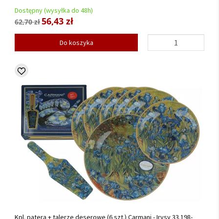
Dostępny (wysyłka do 48h)
56,43 zł
62,70 zł
Do koszyka
Kpl. patera + talerze deserowe (6 szt.) Carmani - Irysy 33.198-