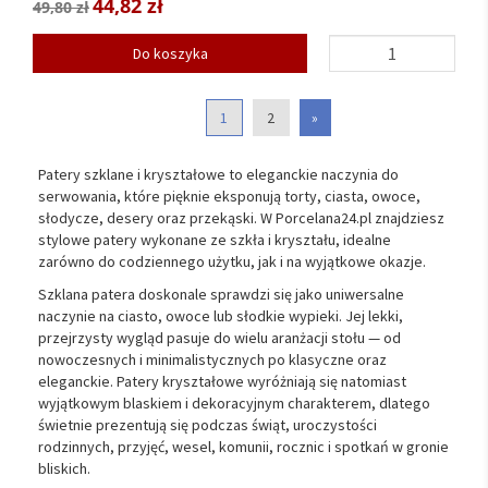
44,82 zł
49,80 zł
Do koszyka
1
2
»
Patery szklane i kryształowe to eleganckie naczynia do
serwowania, które pięknie eksponują torty, ciasta, owoce,
słodycze, desery oraz przekąski. W Porcelana24.pl znajdziesz
stylowe patery wykonane ze szkła i kryształu, idealne
zarówno do codziennego użytku, jak i na wyjątkowe okazje.
Szklana patera doskonale sprawdzi się jako uniwersalne
naczynie na ciasto, owoce lub słodkie wypieki. Jej lekki,
przejrzysty wygląd pasuje do wielu aranżacji stołu — od
nowoczesnych i minimalistycznych po klasyczne oraz
eleganckie. Patery kryształowe wyróżniają się natomiast
wyjątkowym blaskiem i dekoracyjnym charakterem, dlatego
świetnie prezentują się podczas świąt, uroczystości
rodzinnych, przyjęć, wesel, komunii, rocznic i spotkań w gronie
bliskich.