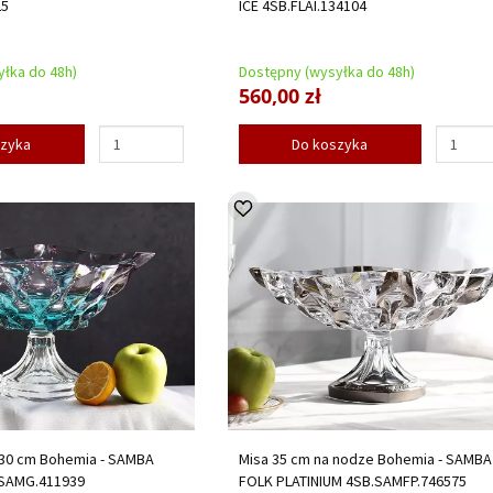
25
ICE 4SB.FLAI.134104
łka do 48h)
Dostępny (wysyłka do 48h)
560,00 zł
szyka
Do koszyka
 30 cm Bohemia - SAMBA
Misa 35 cm na nodze Bohemia - SAMBA
.SAMG.411939
FOLK PLATINIUM 4SB.SAMFP.746575