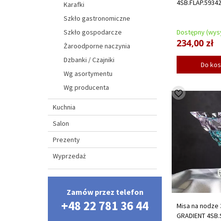
4SB.FLAP.5934
Karafki
Szkło gastronomiczne
Szkło gospodarcze
Dostępny (wysy
234,00 zł
Żaroodporne naczynia
Dzbanki / Czajniki
Do ko
Wg asortymentu
Wg producenta
Kuchnia
Salon
Prezenty
Wyprzedaż
Zamów przez telefon
+48 22 781 36 44
Misa na nodze
GRADIENT 4SB