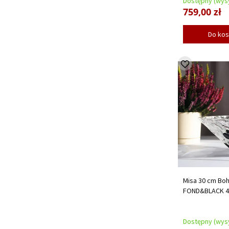
Dostępny (wysy
759,00 zł
Do ko
Misa 30 cm Boh
FOND&BLACK 4
Dostępny (wysy