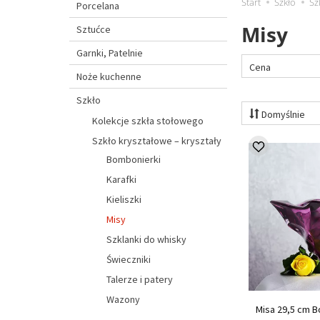
Start
Szkło
Sz
Porcelana
Misy
Sztućce
Garnki, Patelnie
Cena
Noże kuchenne
Szkło
Domyślnie
Kolekcje szkła stołowego
Szkło kryształowe – kryształy
Bombonierki
Karafki
Kieliszki
Misy
Szklanki do whisky
Świeczniki
Talerze i patery
Wazony
Misa 29,5 cm 