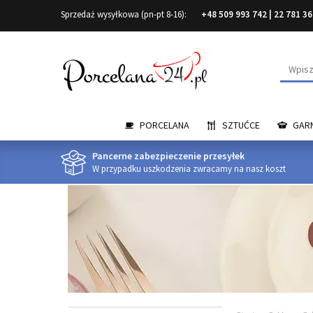
Sprzedaż wysyłkowa (pn-pt 8-16):
+48 509 993 742
|
22 781 36
Wyszuk
PORCELANA
SZTUĆCE
GARN
Pancerne zabezpieczenie przesyłek
W przypadku uszkodzenia zwracamy na nasz koszt