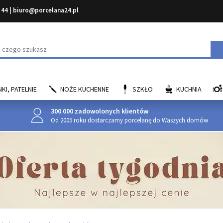
 44
|
biuro@porcelana24.pl
aj
KI, PATELNIE
NOŻE KUCHENNE
SZKŁO
KUCHNIA
300 000 zadowolonych klientów
Od 2005 roku dostarczamy porcelanę do Waszych domów