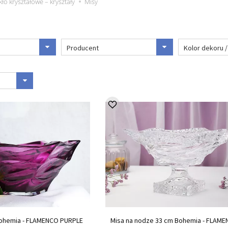
kło kryształowe – kryształy
Misy
Producent
Kolor dekoru 
Bohemia - FLAMENCO PURPLE
Misa na nodze 33 cm Bohemia - FLAM