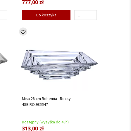
777,00 zł
Do koszyka
Misa 28 cm Bohemia - Rocky
4SB.RO.985547
Dostępny (wysyłka do 48h)
313,00 zł