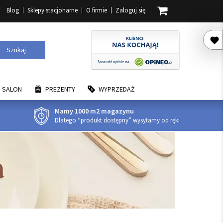
Blog
Sklepy stacjonarne
O firmie
Zaloguj się
Szukaj
SALON
PREZENTY
WYPRZEDAŻ
Mamy 1000 m2 magazynu
Dlatego “produkt dostępny” wysyłamy od ręki