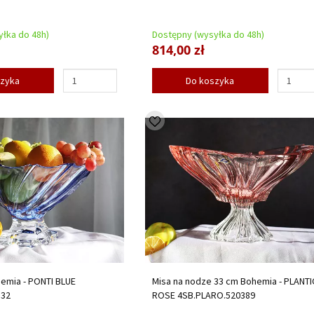
łka do 48h)
Dostępny (wysyłka do 48h)
814,00 zł
szyka
Do koszyka
emia - PONTI BLUE
Misa na nodze 33 cm Bohemia - PLANTI
332
ROSE 4SB.PLARO.520389