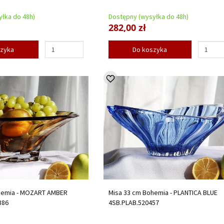
łka do 48h)
Dostępny (wysyłka do 48h)
282,00 zł
szyka
Do koszyka
hemia - MOZART AMBER
Misa 33 cm Bohemia - PLANTICA BLUE
386
4SB.PLAB.520457