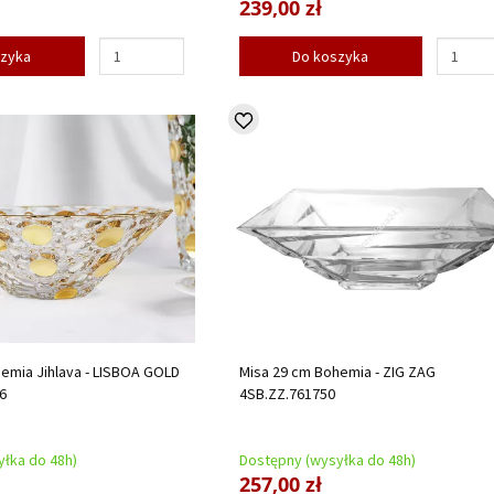
239,00 zł
szyka
Do koszyka
emia Jihlava - LISBOA GOLD
Misa 29 cm Bohemia - ZIG ZAG
6
4SB.ZZ.761750
łka do 48h)
Dostępny (wysyłka do 48h)
257,00 zł