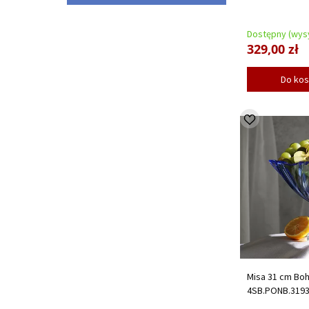
Dostępny (wysy
329,00 zł
Do ko
Misa 31 cm Boh
4SB.PONB.319