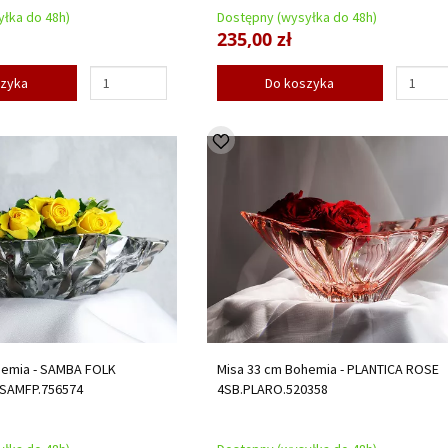
łka do 48h)
Dostępny (wysyłka do 48h)
235,00 zł
szyka
Do koszyka
hemia - SAMBA FOLK
Misa 33 cm Bohemia - PLANTICA ROSE
.SAMFP.756574
4SB.PLARO.520358