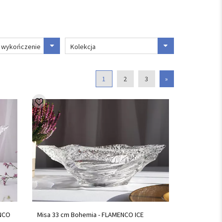
/ wykończenie
Kolekcja
1
2
3
»
ENCO
Misa 33 cm Bohemia - FLAMENCO ICE