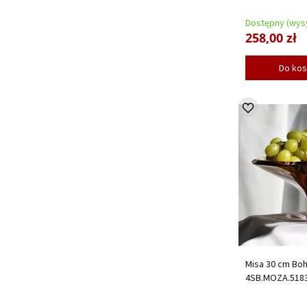
Dostępny (wysy
258,00 zł
Do ko
Misa 30 cm Bo
4SB.MOZA.518