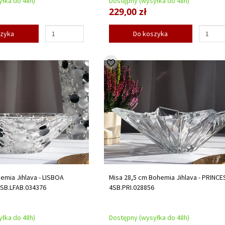
łka do 48h)
Dostępny (wysyłka do 48h)
229,00 zł
szyka
Do koszyka
emia Jihlava - LISBOA
Misa 28,5 cm Bohemia Jihlava - PRINCE
SB.LFAB.034376
4SB.PRI.028856
łka do 48h)
Dostępny (wysyłka do 48h)