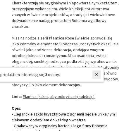
Charakteryzują się oryginalnym i niepowtarzalnym kształtem,
precyzyjnym wykonaniem. Wiele kolekcji jest autorstwa
znanych w świecie projektantów, a tradycja i wielowiekowe
doświadczenie nadaję produktom Bohemia wyjątkowy
charakter.
Misa na nodze z serii
Plantica Rose
świetnie sprawdzi się
jako centralny element stołu podczas uroczystych okazji, ale
również jako codzienna dekoracja, dodająca wnętrzu
odrobinę luksusu i romantyzmu. Misa osadzona jest na
eleganckiej, smukłej nodze, co podkreśla jej wyrafinowanie.
Sama misa może mieć okrągły, lekko pofalowany lub żłobiony
brzeg, który przypomina płatki róży. Jej forma jest zarówno
W ostatnich 7 dniach produktem interesują się
3
osoby.
klasyczna, jak i praktyczna – idealna do serwowania owoców,
słodyczy lub jako element dekoracyjny.
Linia:
Plantica (kliknij, aby odkryć całą kolekcję)
Opis:
- Eleganckie szkło kryształowe z Bohemii będzie unikalnym i
ciekawym dodatkiem do każdego wnętrza
- Opakowany w oryginalny karton z logo firmy Bohemia