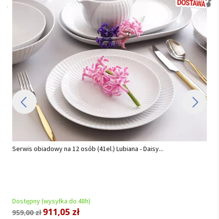
isy...
Komplet sztućców 24 cz. na 6 osób Hisar - Florence 
mm) złocone...
Dostępny (wysyłka do 48h)
521,55 zł
549,00 zł