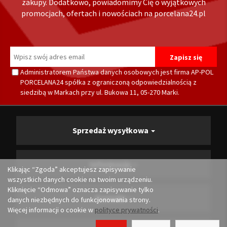
zakupy. Dodatkowo, powiadomimy Cię o wyjątkowych
promocjach, ofertach i nowościach na porcelana24.pl
Administratorem Państwa danych osobowych jest firma AP-POL
PORCELANA24 spółka z ograniczoną odpowiedzialnością z
siedzibą w Markach przy ul. Bukowa 11, 05-270 Marki.
Sprzedaż wysyłkowa
Informacje
Klikając “Zgoda” akceptujesz zapisywanie
wszystkich danych cookie na twoim urządzeniu.
Kliknięcie “Odmowa” oznacza zapisywanie tylko
Kontakt
danych niezbędnych do funkcjonowania strony.
Więcej informacji o cookie w
polityce prywatności
.