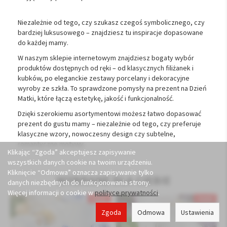
Niezależnie od tego, czy szukasz czegoś symbolicznego, czy
bardziej luksusowego – znajdziesz tu inspiracje dopasowane
do każdej mamy.
W naszym sklepie internetowym znajdziesz bogaty wybór
produktów dostępnych od ręki – od klasycznych filiżanek i
kubków, po eleganckie zestawy porcelany i dekoracyjne
wyroby ze szkła. To sprawdzone pomysły na prezent na Dzień
Matki, które łączą estetykę, jakość i funkcjonalność.
Dzięki szerokiemu asortymentowi możesz łatwo dopasować
prezent do gustu mamy – niezależnie od tego, czy preferuje
klasyczne wzory, nowoczesny design czy subtelne,
romantyczne motywy.
Klikając “Zgoda” akceptujesz zapisywanie
wszystkich danych cookie na twoim urządzeniu.
Kliknięcie “Odmowa” oznacza zapisywanie tylko
WYBRANE DLA CIEBIE
danych niezbędnych do funkcjonowania strony.
Więcej informacji o cookie w
polityce prywatności
.
Zgoda
Odmowa
Ustawienia