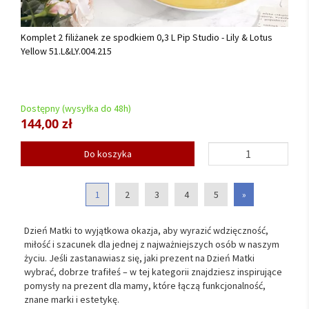
Komplet 2 filiżanek ze spodkiem 0,3 L Pip Studio - Lily & Lotus
Yellow 51.L&LY.004.215
Dostępny (wysyłka do 48h)
144,00 zł
Do koszyka
1
2
3
4
5
»
Dzień Matki to wyjątkowa okazja, aby wyrazić wdzięczność,
miłość i szacunek dla jednej z najważniejszych osób w naszym
życiu. Jeśli zastanawiasz się, jaki prezent na Dzień Matki
wybrać, dobrze trafiłeś – w tej kategorii znajdziesz inspirujące
pomysły na prezent dla mamy, które łączą funkcjonalność,
znane marki i estetykę.