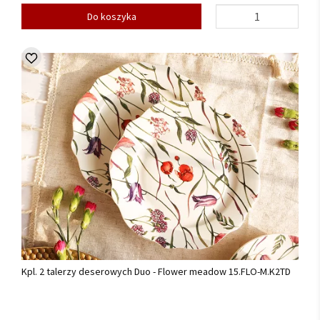
Do koszyka
Kpl. 2 talerzy deserowych Duo - Flower meadow 15.FLO-M.K2TD