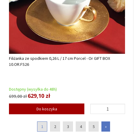
Filiżanka ze spodkiem 0,26 L / 17 cm Porcel - Or GIFT BOX
10.OR.FS26
Dostępny (wysyłka do 48h)
629,10 zł
699,00 zł
Do koszyka
1
2
3
4
5
»