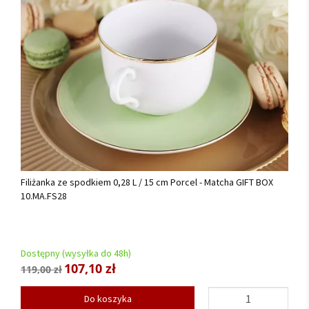
Filiżanka ze spodkiem 0,28 L / 15 cm Porcel - Matcha GIFT BOX
10.MA.FS28
Dostępny (wysyłka do 48h)
107,10 zł
119,00 zł
Do koszyka