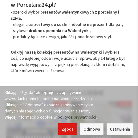
w Porcelana24.pl?
- szeroki wybór
prezentów walentynkowych z porcelany i
szkła
,
- eleganckie
zestawy do sushi – idealne na prezent dla par
,
- stylowe
drobne upominki na Walentynki
,
- produkty łączące design, jakość i ponadczasowy styl.
Odkryj naszą kolekcję prezentów na Walentynki
i wybierz
coś, co najlepiej odda Twoje uczucia. Spraw, aby 14 lutego był
naprawdę wyjątkowy — z piękną porcelaną, szkłem i detalami,
które mówią więcej niż słowa.
WYBRANE DLA CIEBIE
Klikając “Zgoda” akceptujesz zapisywanie
wszystkich danych cookie na twoim urządzeniu.
Kliknięcie “Odmowa” oznacza zapisywanie tylko
danych niezbędnych do funkcjonowania strony.
Więcej informacji o cookie w
polityce prywatności
.
Zgoda
Odmowa
Ustawienia
Kolekcje
Szukasz prezentu na
skomponowane dla
wesele?