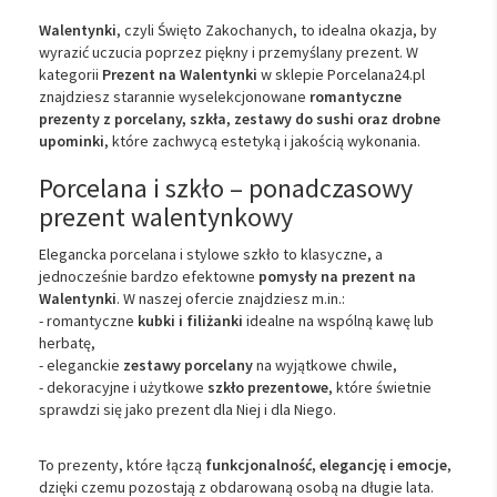
Walentynki
, czyli Święto Zakochanych, to idealna okazja, by
wyrazić uczucia poprzez piękny i przemyślany prezent. W
kategorii
Prezent na Walentynki
w sklepie Porcelana24.pl
znajdziesz starannie wyselekcjonowane
romantyczne
prezenty z porcelany, szkła, zestawy do sushi oraz drobne
upominki
, które zachwycą estetyką i jakością wykonania.
Porcelana i szkło – ponadczasowy
prezent walentynkowy
Elegancka porcelana i stylowe szkło to klasyczne, a
jednocześnie bardzo efektowne
pomysły na prezent na
Walentynki
. W naszej ofercie znajdziesz m.in.:
- romantyczne
kubki i filiżanki
idealne na wspólną kawę lub
herbatę,
- eleganckie
zestawy porcelany
na wyjątkowe chwile,
- dekoracyjne i użytkowe
szkło prezentowe
, które świetnie
sprawdzi się jako prezent dla Niej i dla Niego.
To prezenty, które łączą
funkcjonalność, elegancję i emocje
,
dzięki czemu pozostają z obdarowaną osobą na długie lata.