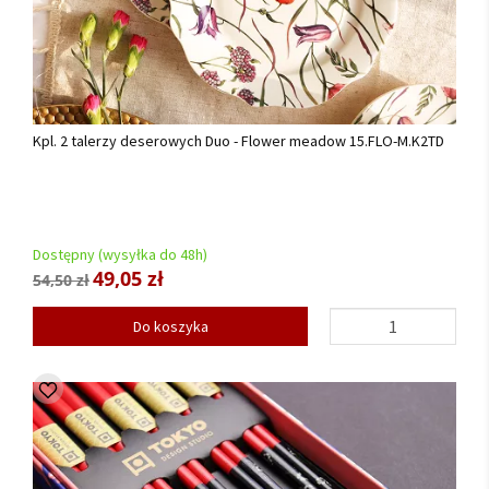
Kpl. 2 talerzy deserowych Duo - Flower meadow 15.FLO-M.K2TD
Dostępny (wysyłka do 48h)
49,05 zł
54,50 zł
Do koszyka