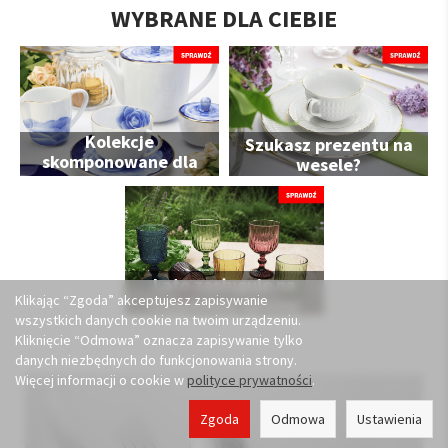
WYBRANE DLA CIEBIE
Kolekcje
Szukasz prezentu na
skomponowane dla
wesele?
Ciebie
Lato zasługuje na
Klikając “Zgoda” akceptujesz zapisywanie
wyjątkową oprawę
wszystkich danych cookie na twoim urządzeniu.
Kliknięcie “Odmowa” oznacza zapisywanie tylko
danych niezbędnych do funkcjonowania strony.
Więcej informacji o cookie w
polityce prywatności
.
Zgoda
Odmowa
Ustawienia