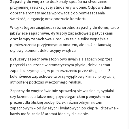
Zapachy
do
wnętrz
to
doskonały
sposób
na
stworzenie
przyjemnej
i
relaksującej
atmosfery
w
domu.
Odpowiednio
dobrane
aromaty
mogą
wprowadzić
do
pomieszczenia
świeżość,
elegancję
oraz
poczucie
komfortu.
W
tej
kategorii
znajdziesz
różnorodne
zapachy
do
domu
,
takie
jak
świece
zapachowe,
dyfuzory
zapachowe
z
patyczkami
oraz
lampy
zapachowe
.
Produkty
te
nie
tylko
wypełniają
pomieszczenia
przyjemnym
aromatem,
ale
także
stanowią
stylowy
element
dekoracyjny
wnętrza.
Dyfuzory
zapachowe
stopniowo
uwalniają
zapach
poprzez
patyczki
zanurzone
w
aromatycznym
płynie,
dzięki
czemu
zapach
utrzymuje
się
w
pomieszczeniu
przez
długi
czas.
Z
kolei
świece
zapachowe
tworzą
wyjątkowy
klimat
i
przytulną
atmosferę
podczas
wieczornego
relaksu.
Zapachy
do
wnętrz
świetnie
sprawdzą
się
w
salonie,
sypialni
czy
łazience,
a
także
mogą
być
eleganckim
pomysłem
na
prezent
dla
bliskiej
osoby.
Dzięki
różnorodnym
nutom
zapachowym –
od
świeżych
i
kwiatowych
po
ciepłe
i
drzewne –
każdy
może
znaleźć
aromat
idealny
dla
siebie.