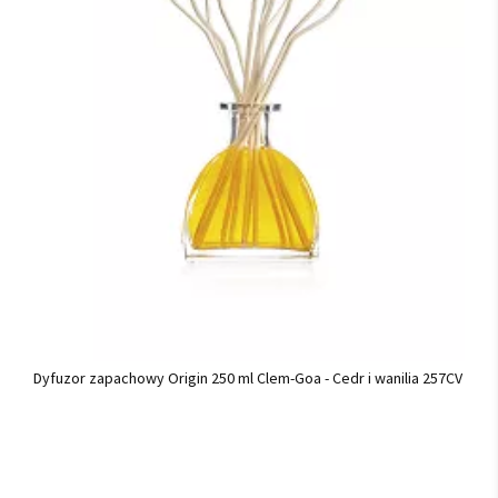
Dyfuzor zapachowy Origin 250 ml Clem-Goa - Cedr i wanilia 257CV