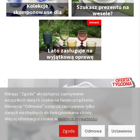
Kolekcje
Szukasz prezentu na
skomponowane dla
wesele?
Ciebie
Lato zasługuje na
wyjątkową oprawę
Klikając “Zgoda” akceptujesz zapisywanie
wszystkich danych cookie na twoim urządzeniu.
Kliknięcie “Odmowa” oznacza zapisywanie tylko
danych niezbędnych do funkcjonowania strony.
Więcej informacji o cookie w
polityce prywatności
.
Zgoda
Odmowa
Ustawienia