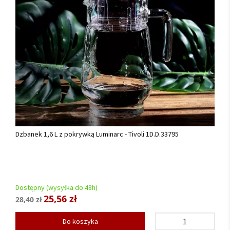
Dzbanek 1,6 L z pokrywką Luminarc - Tivoli 1D.D.33795
Dostępny (wysyłka do 48h)
25,56 zł
28,40 zł
Do koszyka