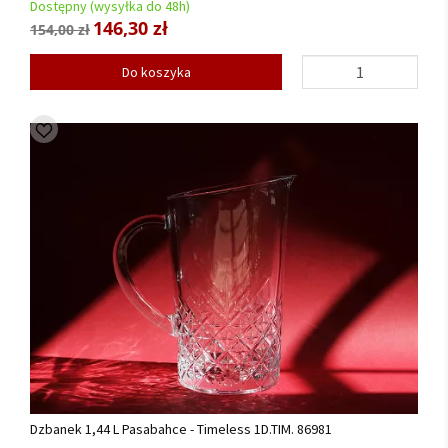
Dostępny (wysyłka do 48h)
146,30 zł
154,00 zł
Do koszyka
Dzbanek 1,44 L Pasabahce - Timeless 1D.TIM. 86981