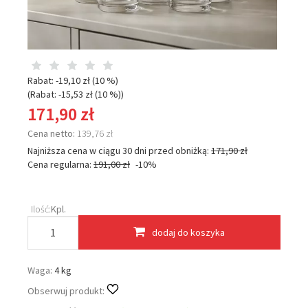
Rabat: -
19,10 zł
(10 %)
(Rabat: -
15,53 zł
(10 %)
)
171,90 zł
Cena netto:
139,76 zł
Najniższa cena w ciągu 30 dni przed obniżką:
171,90 zł
Cena regularna:
191,00 zł
-10%
Ilość:
Kpl.
dodaj do koszyka
Waga:
4 kg
Obserwuj produkt: