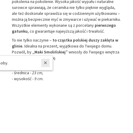
pokolenia na pokolenie. Wysoka jakość wypału i naturalne
surowce sprawiają, że ceramika nie tylko pięknie wygląda,
ale też doskonale sprawdza się w codziennym użytkowaniu –
można ją bezpiecznie myć w zmywarce i używać w piekarniku.
Wszystkie elementy wykonane są z porcelany
pierwszego
gatunku
, co gwarantuje najwyższą jakość i trwałość.
To nie tylko naczynie –
to cząstka polskiej duszy zaklęta w
glinie.
Idealna na prezent, wyjątkowa do Twojego domu.
Pozwól, by
„Maki Smolińskiej”
wniosły do Twojego wnętrza
spokój, piękno i tradycję.
W ostatnich 7 dniach produktem interesują się
4
osoby.
Wymiary:
- średnica -
23 cm,
- wysokość -
9 cm.