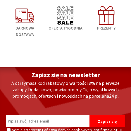
DARMOWA
OFERTA TYGODNIA
PREZENTY
DOSTAWA
Zapisz się na newsletter
A otrzymasz kod rabatowy
o wartości 3%
na pierwsze
zakupy. Dodatkowo, powiadomimy Cię o wyjątkowych
promocjach, ofertach i nowościach na porcelana24.pl
Administratorem Państwa danych osobowych jest firma AP-POL