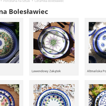
Porcelana na sztuki
Ceramika Bolesławiec
na Bolesławiec
d
Lawendowy Zakątek
Altmańska Po