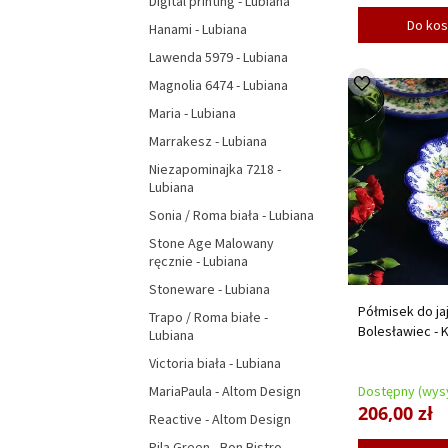
Digital printing - Lubiana
Do ko
Hanami - Lubiana
Lawenda 5979 - Lubiana
Magnolia 6474 - Lubiana
Maria - Lubiana
Marrakesz - Lubiana
Niezapominajka 7218 -
Lubiana
Sonia / Roma biała - Lubiana
Stone Age Malowany
ręcznie - Lubiana
Stoneware - Lubiana
Półmisek do ja
Trapo / Roma białe -
Bolesławiec -
Lubiana
Victoria biała - Lubiana
MariaPaula - Altom Design
Dostępny (wysy
206,00 zł
Reactive - Altom Design
Pila Green - Bon Bistro