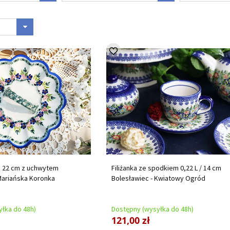
j 22 cm z uchwytem
Filiżanka ze spodkiem 0,22 L / 14 cm
Mariańska Koronka
Bolesławiec - Kwiatowy Ogród
łka do 48h)
Dostępny (wysyłka do 48h)
121,00 zł