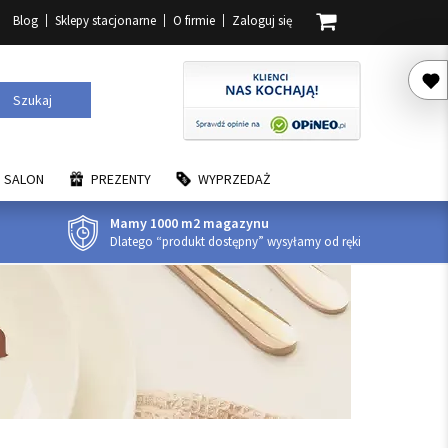
Blog
Sklepy stacjonarne
O firmie
Zaloguj się
Szukaj
SALON
PREZENTY
WYPRZEDAŻ
Mamy 1000 m2 magazynu
Dlatego “produkt dostępny” wysyłamy od ręki