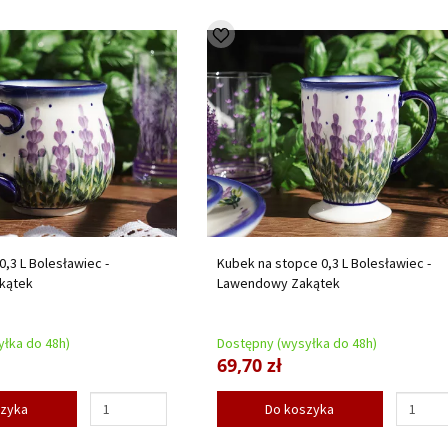
0,3 L Bolesławiec -
Kubek na stopce 0,3 L Bolesławiec -
kątek
Lawendowy Zakątek
łka do 48h)
Dostępny (wysyłka do 48h)
69,70 zł
szyka
Do koszyka