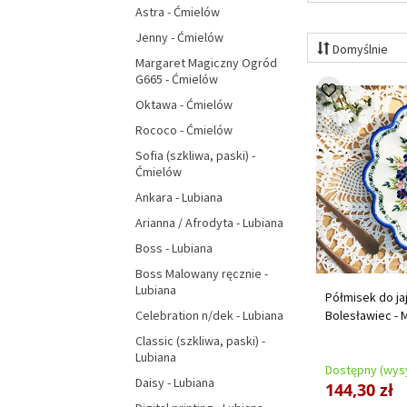
Astra - Ćmielów
Jenny - Ćmielów
Domyślnie
Margaret Magiczny Ogród
G665 - Ćmielów
Oktawa - Ćmielów
Rococo - Ćmielów
Sofia (szkliwa, paski) -
Ćmielów
Ankara - Lubiana
Arianna / Afrodyta - Lubiana
Boss - Lubiana
Boss Malowany ręcznie -
Lubiana
Półmisek do ja
Bolesławiec - 
Celebration n/dek - Lubiana
Classic (szkliwa, paski) -
Lubiana
Dostępny (wysy
Daisy - Lubiana
144,30 zł