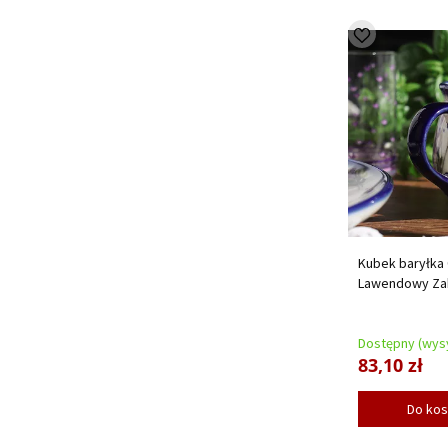
Kubek baryłka 
Lawendowy Za
Dostępny (wysy
83,10 zł
Do ko