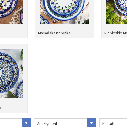
Mariańska Koronka
Niebieskie M
a
Asortyment
Kształt