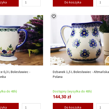
szyka
Do koszyka
e 0,3 L Bolesławiec -
Dzbanek 1,5 L Bolesławiec - Altmańska
onka
Polana
łka do 48h)
Dostępny (wysyłka do 48h)
144,30 zł
szyka
Do koszyka