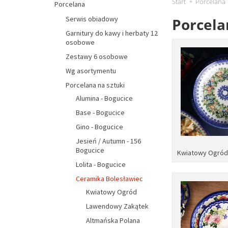
Start
Porcelana
Porcelana
Serwis obiadowy
Porcela
Garnitury do kawy i herbaty 12
osobowe
Zestawy 6 osobowe
Wg asortymentu
Porcelana na sztuki
Alumina - Bogucice
Base - Bogucice
Gino - Bogucice
Jesień / Autumn - 156
Bogucice
Kwiatowy Ogró
Lolita - Bogucice
Ceramika Bolesławiec
Kwiatowy Ogród
Lawendowy Zakątek
Altmańska Polana