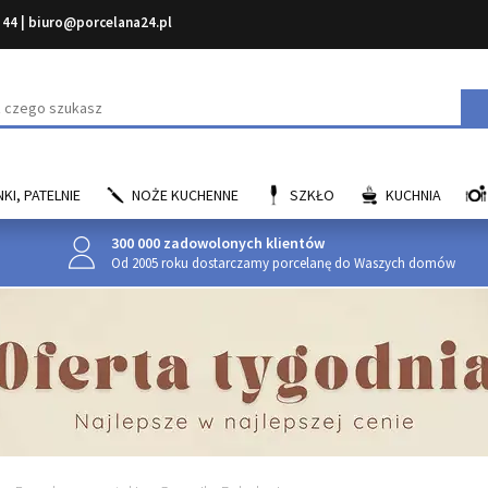
 44
|
biuro@porcelana24.pl
aj
KI, PATELNIE
NOŻE KUCHENNE
SZKŁO
KUCHNIA
300 000 zadowolonych klientów
Od 2005 roku dostarczamy porcelanę do Waszych domów