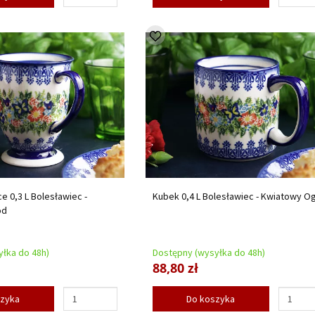
e 0,3 L Bolesławiec -
Kubek 0,4 L Bolesławiec - Kwiatowy O
ód
łka do 48h)
Dostępny (wysyłka do 48h)
88,80 zł
szyka
Do koszyka