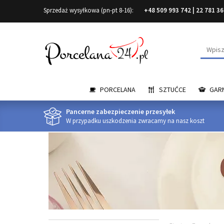
Sprzedaż wysyłkowa (pn-pt 8-16):
+48 509 993 742
|
22 781 36
Wyszuk
PORCELANA
SZTUĆCE
GARN
Pancerne zabezpieczenie przesyłek
W przypadku uszkodzenia zwracamy na nasz koszt