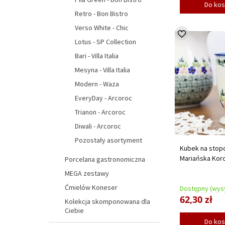
Do ko
Retro - Bon Bistro
Verso White - Chic
Lotus - SP Collection
Bari - Villa Italia
Mesyna - Villa Italia
Modern - Waza
EveryDay - Arcoroc
Trianon - Arcoroc
Diwali - Arcoroc
Pozostały asortyment
Kubek na stopc
Mariańska Kor
Porcelana gastronomiczna
MEGA zestawy
Ćmielów Koneser
Dostępny (wysy
62,30 zł
Kolekcja skomponowana dla
Ciebie
Do ko