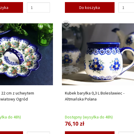
szyka
Do koszyka
j 22 cm z uchwytem
Kubek baryłka 0,3 L Bolesławiec -
 Kwiatowy Ogród
Altmańska Polana
łka do 48h)
Dostępny (wysyłka do 48h)
76,10 zł