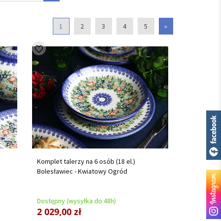
1
2
3
4
5
»
Komplet talerzy na 6 osób (18 el.)
Bolesławiec - Kwiatowy Ogród
Dostępny (wysyłka do 48h)
2 029,00 zł