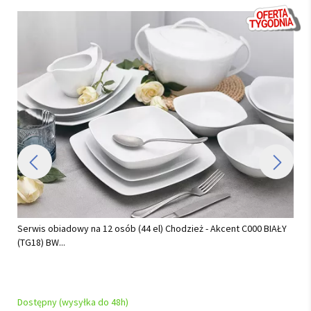
0 BIAŁY
Serwis obiadowo - kawowy na 12 osób (82el.) Chodzież - Yvon
AP02 Złota Helena...
Dostępny (wysyłka do 48h)