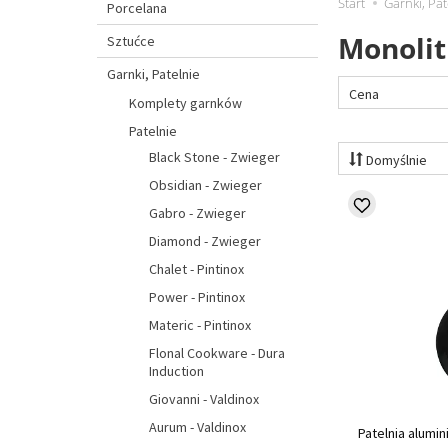
Start
Garnki, Pat
Porcelana
Monolit
Sztućce
Garnki, Patelnie
Cena
Komplety garnków
Patelnie
Black Stone - Zwieger
Domyślnie
Obsidian - Zwieger
Gabro - Zwieger
Diamond - Zwieger
Chalet - Pintinox
Power - Pintinox
Materic - Pintinox
Flonal Cookware - Dura
Induction
Giovanni - Valdinox
Aurum - Valdinox
Patelnia alumi