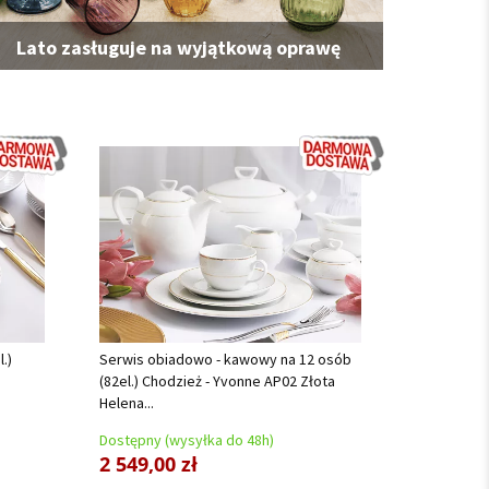
Lato zasługuje na wyjątkową oprawę
.)
Serwis obiadowo - kawowy na 12 osób
(82el.) Chodzież - Yvonne AP02 Złota
Helena...
Dostępny (wysyłka do 48h)
2 549,00 zł