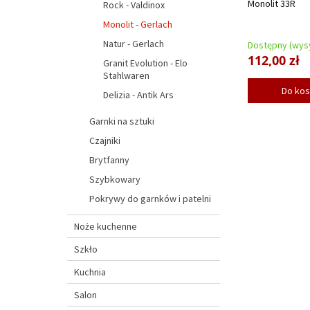
Monolit 33R
Rock - Valdinox
Monolit - Gerlach
Natur - Gerlach
Dostępny (wysy
112,00 zł
Granit Evolution - Elo
Stahlwaren
Do ko
Delizia - Antik Ars
Garnki na sztuki
Czajniki
Brytfanny
Szybkowary
Pokrywy do garnków i patelni
Noże kuchenne
Szkło
Kuchnia
Salon