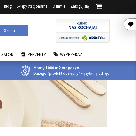
Blog
Sklepy stacjonarne
O firmie
Zaloguj się
Szukaj
SALON
PREZENTY
WYPRZEDAŻ
Mamy 1000 m2 magazynu
Dlatego “produkt dostępny” wysyłamy od ręki