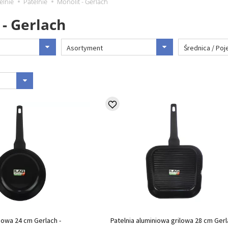
elnie
Patelnie
Monolit - Gerlach
 - Gerlach
Asortyment
Średnica / Po
niowa 24 cm Gerlach -
Patelnia aluminiowa grilowa 28 cm Ger