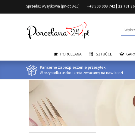
Sprzedaż wysyłkowa (pn-pt 8-16):
+48 509 993 742
|
22 781 36
Wyszuk
PORCELANA
SZTUĆCE
GARN
Pancerne zabezpieczenie przesyłek
W przypadku uszkodzenia zwracamy na nasz koszt