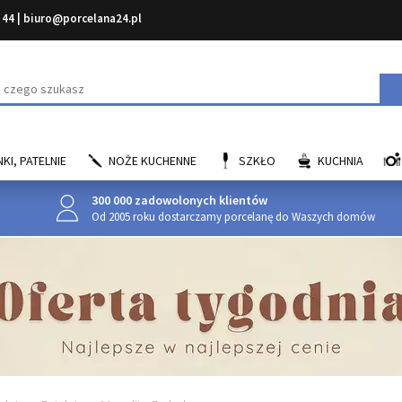
 44
|
biuro@porcelana24.pl
aj
KI, PATELNIE
NOŻE KUCHENNE
SZKŁO
KUCHNIA
300 000 zadowolonych klientów
Od 2005 roku dostarczamy porcelanę do Waszych domów