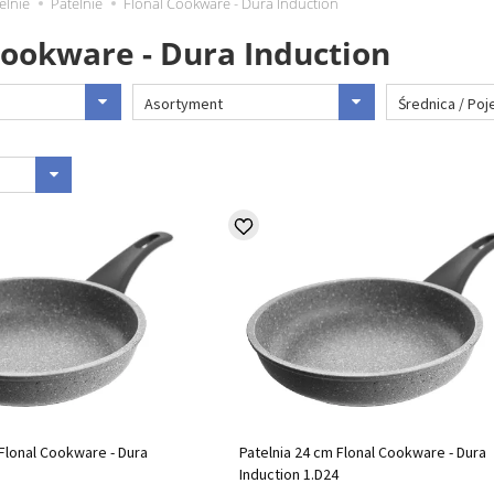
elnie
Patelnie
Flonal Cookware - Dura Induction
Cookware - Dura Induction
Asortyment
Średnica / Po
 Flonal Cookware - Dura
Patelnia 24 cm Flonal Cookware - Dura
0
Induction 1.D24