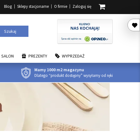
Blog
Sklepy stacjonarne
O firmie
Zaloguj się
Szukaj
SALON
PREZENTY
WYPRZEDAŻ
Mamy 1000 m2 magazynu
Dlatego “produkt dostępny” wysyłamy od ręki