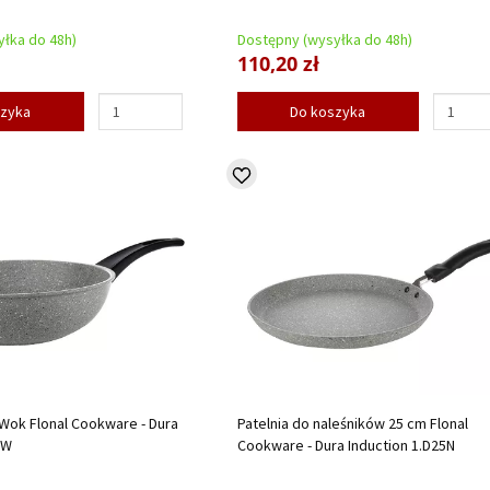
łka do 48h)
Dostępny (wysyłka do 48h)
110,20 zł
szyka
Do koszyka
 Wok Flonal Cookware - Dura
Patelnia do naleśników 25 cm Flonal
8W
Cookware - Dura Induction 1.D25N