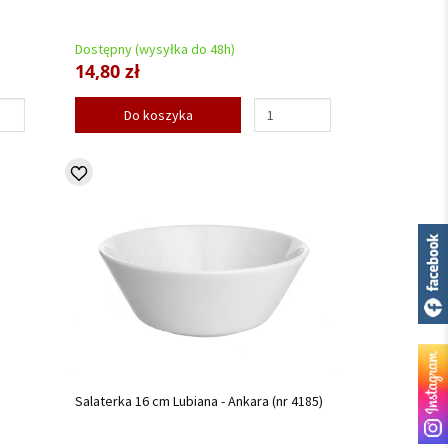
Dostępny (wysyłka do 48h)
14,80 zł
Do koszyka
Salaterka 16 cm Lubiana - Ankara (nr 4185)