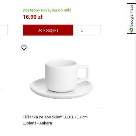
Dostępny (wysyłka do 48h)
16,90 zł
Do koszyka
Filiżanka ze spodkiem 0,10 L / 12 cm
Lubiana - Ankara