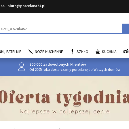
 44
|
biuro@porcelana24.pl
aj
KI, PATELNIE
NOŻE KUCHENNE
SZKŁO
KUCHNIA
300 000 zadowolonych klientów
Od 2005 roku dostarczamy porcelanę do Waszych domów