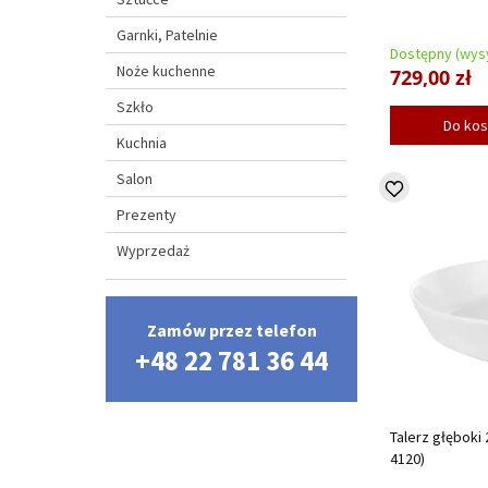
Garnki, Patelnie
Dostępny (wysy
Noże kuchenne
729,00 zł
Szkło
Do ko
Kuchnia
Salon
Prezenty
Wyprzedaż
Zamów przez telefon
+48 22 781 36 44
Talerz głęboki 
4120)