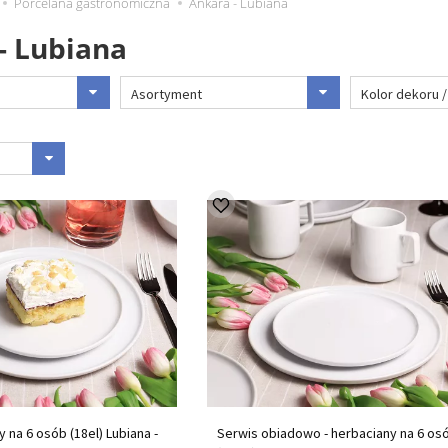
Porcelana gastronomiczna
Ankara - Lubiana
- Lubiana
Asortyment
Kolor dekoru 
 na 6 osób (18el) Lubiana -
Serwis obiadowo - herbaciany na 6 os