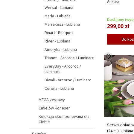
Ankara
Wersal - Lubiana
Maria - Lubiana
Dostępny (wysy
Marrakesz - Lubiana
299,00 zł
Rinart - Banquet
Do ko
River - Lubiana
Ameryka - Lubiana
Trianon - Arcoroc / Luminarc
EveryDay - Arcoroc /
Luminarc
Diwali - Arcoroc / Luminarc
Corona - Lubiana
MEGA zestawy
Ćmielów Koneser
Kolekcja skomponowana dla
Ciebie
Serwis obiadow
(24 el.) Lubian
Sztućce