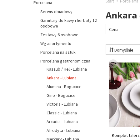
Start
Porcelana
Porcelana
Serwis obiadowy
Ankara 
Garnitury do kawy i herbaty 12
osobowe
Cena
Zestawy 6 osobowe
Wg asortymentu
Domyślnie
Porcelana na sztuki
Porcelana gastronomiczna
Kaszub / Hel - Lubiana
Ankara - Lubiana
Alumina - Bogucice
Gino - Bogucice
Victoria - Lubiana
Classic - Lubiana
Arcadia - Lubiana
Afrodyta - Lubiana
Komplet talerzy
Merkury - Lubiana