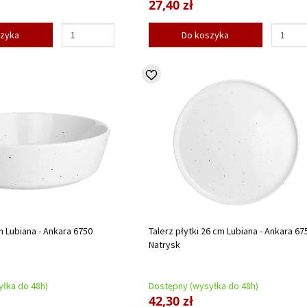
27,40 zł
szyka
Do koszyka
m Lubiana - Ankara 6750
Talerz płytki 26 cm Lubiana - Ankara 67
Natrysk
łka do 48h)
Dostępny (wysyłka do 48h)
42,30 zł