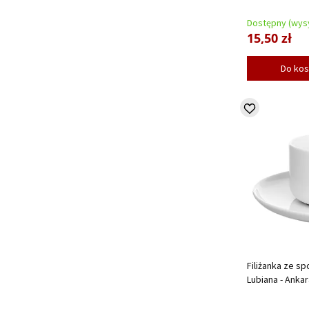
Dostępny (wysy
15,50 zł
Do ko
Filiżanka ze sp
Lubiana - Anka