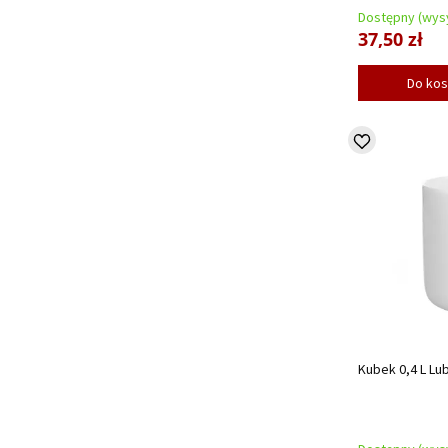
Dostępny (wysy
37,50 zł
Do ko
Kubek 0,4 L Lub