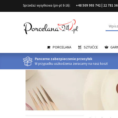
Sprzedaż wysyłkowa (pn-pt 8-16):
+48 509 993 742
|
22 781 36
Wyszuk
PORCELANA
SZTUĆCE
GARN
Pancerne zabezpieczenie przesyłek
W przypadku uszkodzenia zwracamy na nasz koszt