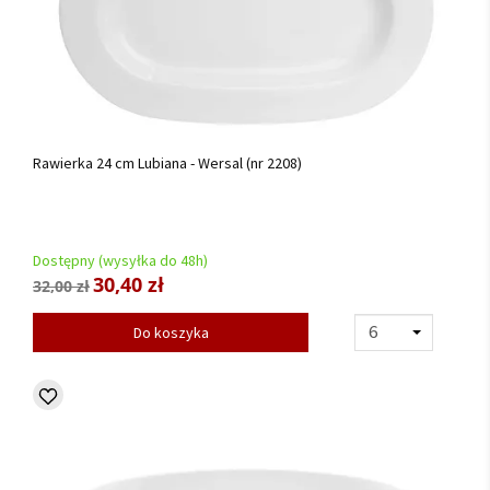
Rawierka 24 cm Lubiana - Wersal (nr 2208)
Dostępny (wysyłka do 48h)
30,40 zł
32,00 zł
Do koszyka