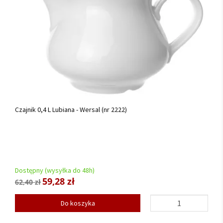
Czajnik 0,4 L Lubiana - Wersal (nr 2222)
Dostępny (wysyłka do 48h)
59,28 zł
62,40 zł
Do koszyka