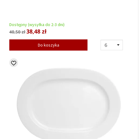
Dostępny (wysyłka do 2-3 dni)
38,48 zł
40,50 zł
Do koszyka