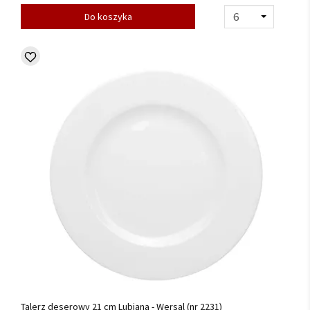
Do koszyka
Talerz deserowy 21 cm Lubiana - Wersal (nr 2231)