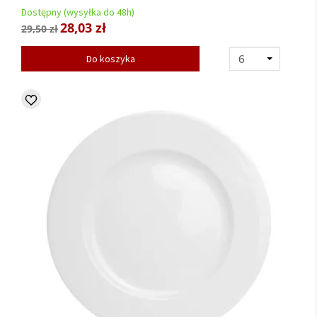
Dostępny (wysyłka do 48h)
28,03 zł
29,50 zł
Do koszyka