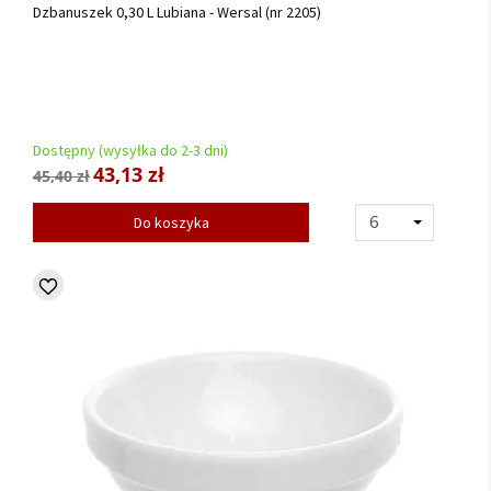
Dzbanuszek 0,30 L Lubiana - Wersal (nr 2205)
Dostępny (wysyłka do 2-3 dni)
43,13 zł
45,40 zł
Do koszyka