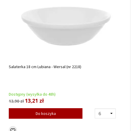
Salaterka 18 cm Lubiana - Wersal (nr 2218)
Dostępny (wysyłka do 48h)
13,21 zł
13,90 zł
Do koszyka