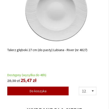
Talerz głęboki 27 cm (do pasty) Lubiana - River (nr 4827)
Dostępny (wysyłka do 48h)
25,47 zł
28,30 zł
Do koszyka