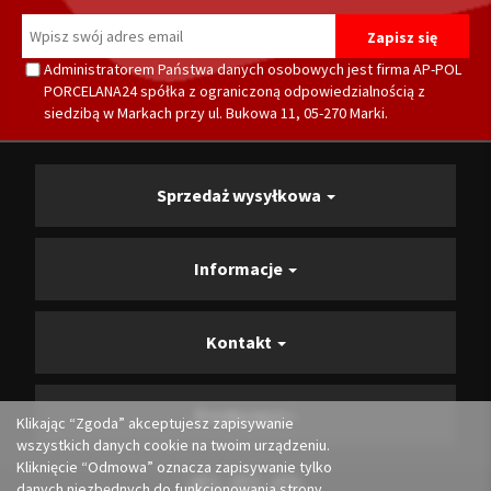
Administratorem Państwa danych osobowych jest firma AP-POL
PORCELANA24 spółka z ograniczoną odpowiedzialnością z
siedzibą w Markach przy ul. Bukowa 11, 05-270 Marki.
Sprzedaż wysyłkowa
Informacje
Kontakt
Producenci
Klikając “Zgoda” akceptujesz zapisywanie
wszystkich danych cookie na twoim urządzeniu.
Kliknięcie “Odmowa” oznacza zapisywanie tylko
danych niezbędnych do funkcjonowania strony.