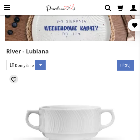
River - Lubiana
Filtruj
Domyślnie