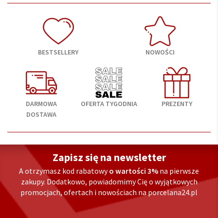
BESTSELLERY
NOWOŚCI
DARMOWA
OFERTA TYGODNIA
PREZENTY
DOSTAWA
Zapisz się na newsletter
A otrzymasz kod rabatowy
o wartości 3%
na pierwsze
zakupy. Dodatkowo, powiadomimy Cię o wyjątkowych
promocjach, ofertach i nowościach na porcelana24.pl