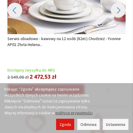
Komplet sztućców 24 cz. na 6 osób Hisar - Florence Gold (3.0/2.5
mm) złocone...
Dostępny (wysyłka do 48h)
521,55 zł
549,00 zł
Klikając “Zgoda” akceptujesz zapisywanie
Do koszyka
wszystkich danych cookie na twoim urządzeniu.
Kliknięcie “Odmowa” oznacza zapisywanie tylko
danych niezbędnych do funkcjonowania strony.
Więcej informacji o cookie w
polityce prywatności
.
Zgoda
Odmowa
Ustawienia