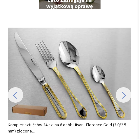
wyjątkową oprawę
Komplet sztućców 24 cz. na 6 osób Hisar - Florence Gold (3.0/2.5
Se
mm) złocone...
(T