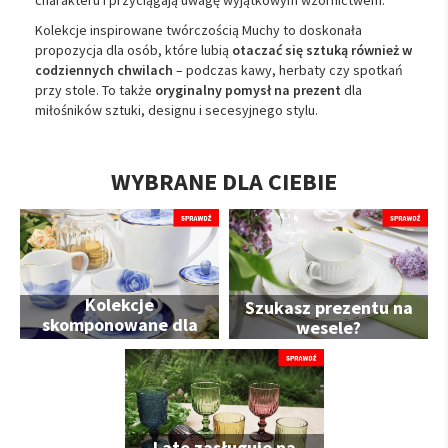
Kolekcje
inspirowane
twórczością
Muchy
to
doskonała
propozycja
dla
osób,
które
lubią
otaczać
się
sztuką
również
w
codziennych
chwilach
–
podczas
kawy,
herbaty
czy
spotkań
przy
stole.
To
także
oryginalny
pomysł
na
prezent
dla
miłośników
sztuki,
designu
i
secesyjnego
stylu.
WYBRANE DLA CIEBIE
Kolekcje
Szukasz prezentu na
skomponowane dla
wesele?
Ciebie
Lato zasługuje na