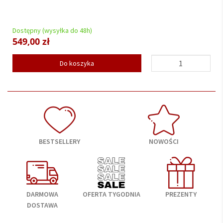
Dostępny (wysyłka do 48h)
Do
549,00 zł
8
Do koszyka
BESTSELLERY
NOWOŚCI
DARMOWA
OFERTA TYGODNIA
PREZENTY
DOSTAWA