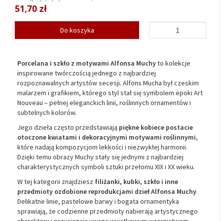
51,70 zł
Do koszyka
Porcelana
i
szkło
z
motywami
Alfonsa
Muchy
to
kolekcje
inspirowane
twórczością
jednego
z
najbardziej
rozpoznawalnych
artystów
secesji.
Alfons
Mucha
był
czeskim
malarzem
i
grafikiem,
którego
styl
stał
się
symbolem
epoki
Art
Nouveau –
pełnej
eleganckich
linii,
roślinnych
ornamentów
i
subtelnych
kolorów.
Jego
dzieła
często
przedstawiają
piękne
kobiece
postacie
otoczone
kwiatami
i
dekoracyjnymi
motywami
roślinnymi
,
które
nadają
kompozycjom
lekkości
i
niezwykłej
harmonii.
Dzięki
temu
obrazy
Muchy
stały
się
jednymi
z
najbardziej
charakterystycznych
symboli
sztuki
przełomu
XIX
i
XX
wieku.
W
tej
kategorii
znajdziesz
filiżanki,
kubki,
szkło
i
inne
przedmioty
ozdobione
reprodukcjami
dzieł
Alfonsa
Muchy
.
Delikatne
linie,
pastelowe
barwy
i
bogata
ornamentyka
sprawiają,
że
codzienne
przedmioty
nabierają
artystycznego
charakteru
i
przyciągają
uwagę
wyjątkowym
wzornictwem.