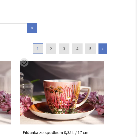
1
2
3
4
5
»
Filiżanka ze spodkiem 0,35 L / 17 cm