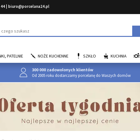
 44
|
biuro@porcelana24.pl
aj
KI, PATELNIE
NOŻE KUCHENNE
SZKŁO
KUCHNIA
300 000 zadowolonych klientów
Od 2005 roku dostarczamy porcelanę do Waszych domów