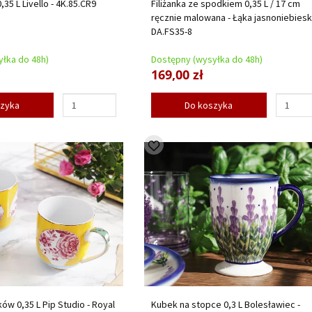
,35 L Livello - 4K.85.CR9
Filiżanka ze spodkiem 0,35 L / 17 cm
ręcznie malowana - Łąka jasnoniebiesk
DA.FS35-8
łka do 48h)
Dostępny (wysyłka do 48h)
169,00 zł
szyka
Do koszyka
ów 0,35 L Pip Studio - Royal
Kubek na stopce 0,3 L Bolesławiec -