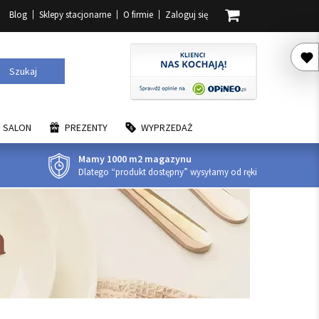
Blog
Sklepy stacjonarne
O firmie
Zaloguj się
Szukaj
SALON
PREZENTY
WYPRZEDAŻ
Mamy 1000 m2 magazynu
Dlatego “produkt dostępny” wysyłamy od ręki