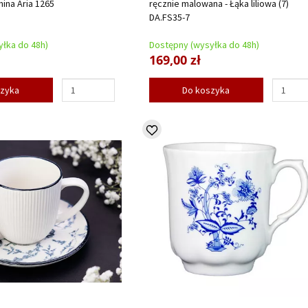
mina Aria 1265
ręcznie malowana - Łąka liliowa (7)
DA.FS35-7
łka do 48h)
Dostępny (wysyłka do 48h)
169,00 zł
szyka
Do koszyka