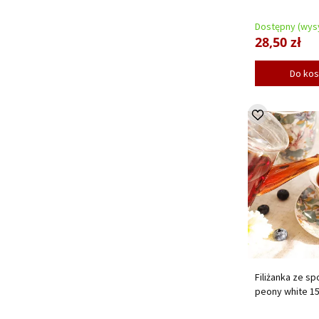
Dostępny (wysy
28,50 zł
Do ko
Filiżanka ze s
peony white 1