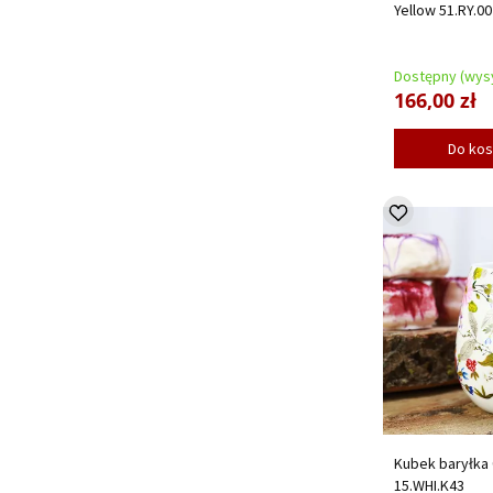
Yellow 51.RY.0
Dostępny (wysy
166,00 zł
Do ko
Kubek baryłka 0
15.WHI.K43