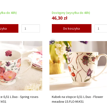
łka do 48h)
Dostępny (wysyłka do 48h)
46,30 zł
szyka
Do koszyka
e 0,51 L Duo - Spring roses
Kubek na stopce 0,51 L Duo - Flower
W.K51
meadow 15.FLO-M.K51