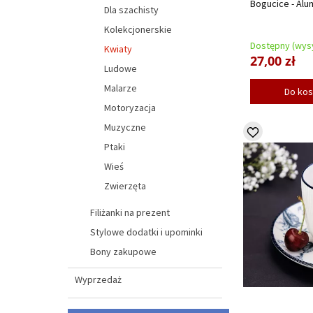
Bogucice - Alu
Dla szachisty
Kolekcjonerskie
Dostępny (wysy
Kwiaty
27,00 zł
Ludowe
Malarze
Do ko
Motoryzacja
Muzyczne
Ptaki
Wieś
Zwierzęta
Filiżanki na prezent
Stylowe dodatki i upominki
Bony zakupowe
Wyprzedaż