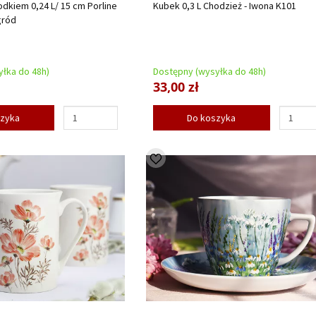
odkiem 0,24 L/ 15 cm Porline
Kubek 0,3 L Chodzież - Iwona K101
gród
łka do 48h)
Dostępny (wysyłka do 48h)
33,00 zł
szyka
Do koszyka