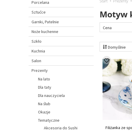
Start
Prezenty
Porcelana
Motyw k
Sztućce
Garnki, Patelnie
Cena
Noże kuchenne
Szkło
Domyślnie
Kuchnia
Salon
Prezenty
Na lato
Dla taty
Dla nauczyciela
Na ślub
Okazje
Tematyczne
Filiżanka ze sp
Akcesoria do Sushi