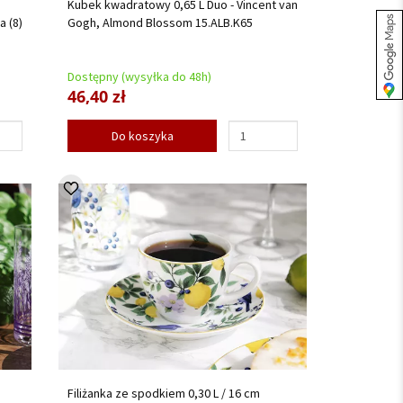
Kubek kwadratowy 0,65 L Duo - Vincent van
a (8)
Gogh, Almond Blossom 15.ALB.K65
Dostępny (wysyłka do 48h)
46,40 zł
Do koszyka
Filiżanka ze spodkiem 0,30 L / 16 cm