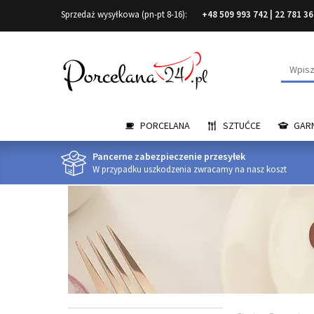
Sprzedaż wysyłkowa (pn-pt 8-16):
+48 509 993 742
|
22 781 36
Wyszuk
PORCELANA
SZTUĆCE
GARN
Pancerne zabezpieczenie przesyłek
W przypadku uszkodzenia zwracamy na nasz koszt