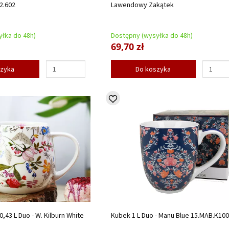
02.602
Lawendowy Zakątek
łka do 48h)
Dostępny (wysyłka do 48h)
69,70 zł
szyka
Do koszyka
,43 L Duo - W. Kilburn White
Kubek 1 L Duo - Manu Blue 15.MAB.K10