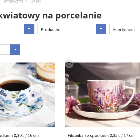
Tematyczne
Kwiaty
wiatowy na porcelanie
Producent
Asortyment
odkiem 0,30 L / 16 cm
Filiżanka ze spodkiem 0,35 L / 17 cm