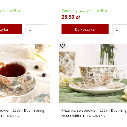
łka do 48h)
Dostępny (wysyłka do 48h)
28,50 zł
szyka
Do koszyka
podkiem 250 ml Duo - Spring
Filiżanka ze spodkiem 250 ml Duo - Eng
5.PEO-W.FS25
roses white 15.ENG-W.FS25