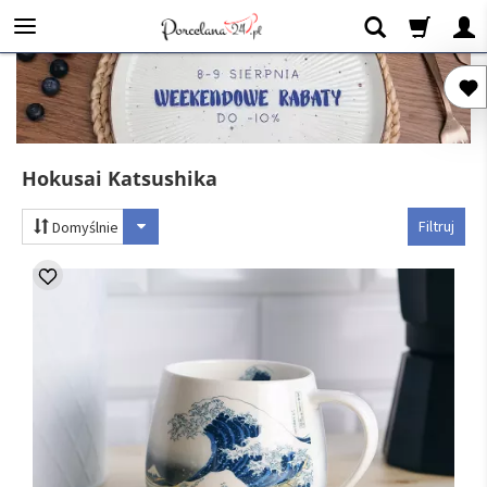
Hokusai Katsushika
Filtruj
Domyślnie