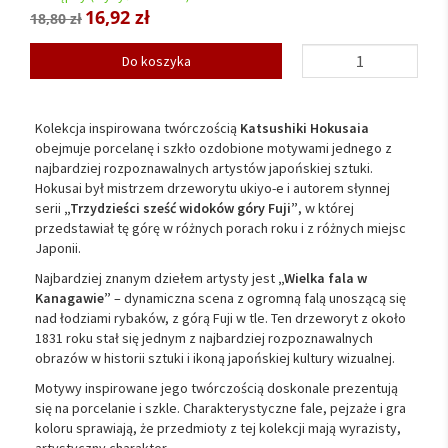
16,92 zł
18,80 zł
Do koszyka
Kolekcja
inspirowana
twórczością
Katsushiki
Hokusaia
obejmuje
porcelanę
i
szkło
ozdobione
motywami
jednego
z
najbardziej
rozpoznawalnych
artystów
japońskiej
sztuki.
Hokusai
był
mistrzem
drzeworytu
ukiyo-
e
i
autorem
słynnej
serii
„
Trzydzieści
sześć
widoków
góry
Fuji”
,
w
której
przedstawiał
tę
górę
w
różnych
porach
roku
i
z
różnych
miejsc
Japonii.
Najbardziej
znanym
dziełem
artysty
jest
„
Wielka
fala
w
Kanagawie”
–
dynamiczna
scena
z
ogromną
falą
unoszącą
się
nad
łodziami
rybaków,
z
górą
Fuji
w
tle.
Ten
drzeworyt
z
około
1831
roku
stał
się
jednym
z
najbardziej
rozpoznawalnych
obrazów
w
historii
sztuki
i
ikoną
japońskiej
kultury
wizualnej.
Motywy
inspirowane
jego
twórczością
doskonale
prezentują
się
na
porcelanie
i
szkle.
Charakterystyczne
fale,
pejzaże
i
gra
koloru
sprawiają,
że
przedmioty
z
tej
kolekcji
mają
wyrazisty,
artystyczny
charakter.