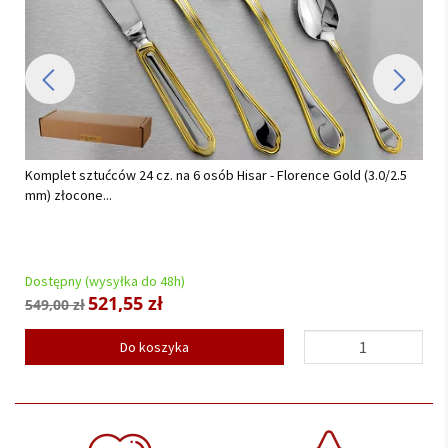
Serwis obiadowy na 12 osób (44 el) Chodzież - Akcent C000 BIAŁY
(TG18) BW...
Dostępny (wysyłka do 48h)
852,00 zł
Do koszyka