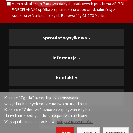
Administratorem Państwa danych osobowych jest firma AP-POL
PORCELANA24 spółka z ograniczoną odpowiedzialnością z
siedzibą w Markach przy ul. Bukowa 11, 05-270 Marki.
Sprzedaż wysyłkowa
Informacje
Kontakt
Producenci
Klikając “Zgoda” akceptujesz zapisywanie
wszystkich danych cookie na twoim urządzeniu.
Kliknięcie “Odmowa” oznacza zapisywanie tylko
danych niezbędnych do funkcjonowania strony.
Więcej informacji o cookie w
polityce prywatności
.
Realizacja i opieka:
Convertis.pl