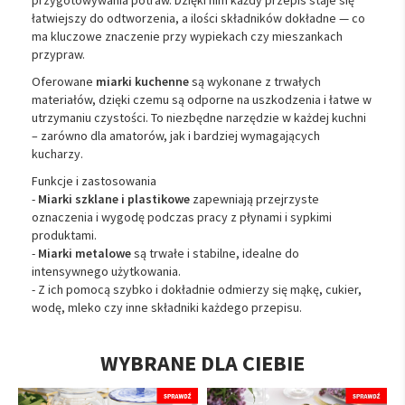
przygotowywania potraw. Dzięki nim każdy przepis staje się
łatwiejszy do odtworzenia, a ilości składników dokładne — co
ma kluczowe znaczenie przy wypiekach czy mieszankach
przypraw.
Oferowane
miarki kuchenne
są wykonane z trwałych
materiałów, dzięki czemu są odporne na uszkodzenia i łatwe w
utrzymaniu czystości. To niezbędne narzędzie w każdej kuchni
– zarówno dla amatorów, jak i bardziej wymagających
kucharzy.
Funkcje i zastosowania
-
Miarki szklane i plastikowe
zapewniają przejrzyste
oznaczenia i wygodę podczas pracy z płynami i sypkimi
produktami.
-
Miarki metalowe
są trwałe i stabilne, idealne do
intensywnego użytkowania.
- Z ich pomocą szybko i dokładnie odmierzy się mąkę, cukier,
wodę, mleko czy inne składniki każdego przepisu.
WYBRANE DLA CIEBIE