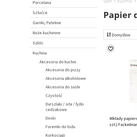
Start
Kuchnia
Porcelana
Papier 
Sztućce
Garnki, Patelnie
Noże kuchenne
Domyślnie
Szkło
Kuchnia
Akcesoria do kuchni
Akcesoria do pizzy
Akcesoria alkoholowe
Akcesoria do sushi
Czystość
Durszlaki / sita / łyżki
cedzakowe
Deski
Wkłady papiero
szt.) Fackelma
Foremki do lodu
Korkociągi