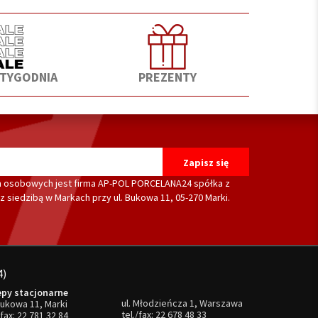
 TYGODNIA
PREZENTY
 osobowych jest firma AP-POL PORCELANA24 spółka z
 siedzibą w Markach przy ul. Bukowa 11, 05-270 Marki.
4)
epy stacjonarne
ul. Młodzieńcza 1, Warszawa
Bukowa 11, Marki
tel./fax:
22 678 48 33
/fax:
22 781 32 84