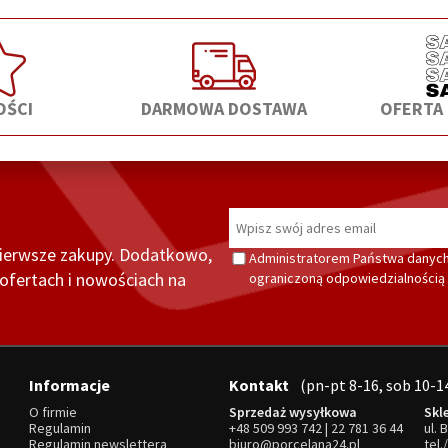
ŚCI
DARMOWA DOSTAWA
OFERTA
pierwsze zakupy. Dodatkowo,
Administratorem Państwa danych
fertach i nowościach na
ograniczoną odpowiedzialnością z
Informacje
Kontakt
(pn-pt 8-16, sob 10-1
O firmie
Sprzedaż wysyłkowa
Skl
Regulamin
+48 509 993 742
|
22 781 36 44
ul. 
Regulamin newslettera
biuro@porcelana24.pl
tel.