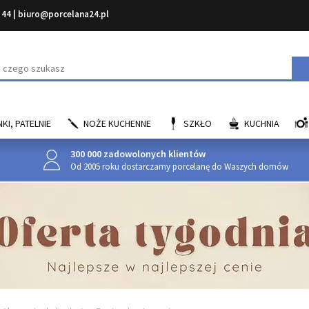
 44
|
biuro@porcelana24.pl
aj
KI, PATELNIE
NOŻE KUCHENNE
SZKŁO
KUCHNIA
300 000 zadowolonych klientów
Od 2005 roku dostarczamy porcelanę do Waszych domów