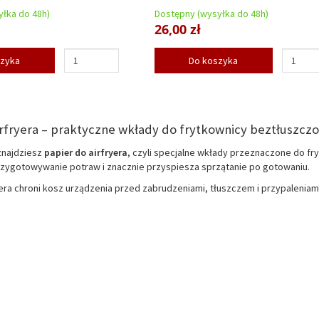
łka do 48h)
Dostępny (wysyłka do 48h)
26,00 zł
szyka
Do koszyka
irfryera – praktyczne wkłady do frytkownicy beztłuszcz
 znajdziesz
papier do airfryera
, czyli specjalne wkłady przeznaczone do f
rzygotowywanie potraw i znacznie przyspiesza sprzątanie po gotowaniu.
yera chroni kosz urządzenia przed zabrudzeniami, tłuszczem i przypaleniam