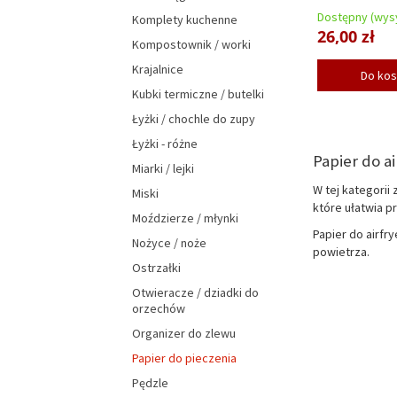
Dostępny (wysy
Komplety kuchenne
26,00 zł
Kompostownik / worki
Krajalnice
Do ko
Kubki termiczne / butelki
Łyżki / chochle do zupy
Łyżki - różne
Papier do a
Miarki / lejki
W tej kategorii
Miski
które ułatwia p
Moździerze / młynki
Papier do airfr
Nożyce / noże
powietrza.
Ostrzałki
Otwieracze / dziadki do
orzechów
Organizer do zlewu
Papier do pieczenia
Pędzle