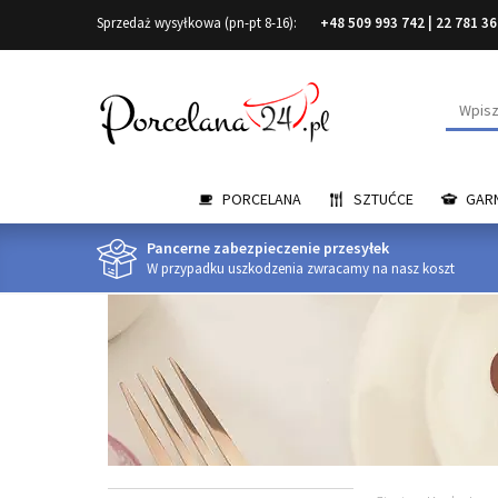
Sprzedaż wysyłkowa (pn-pt 8-16):
+48 509 993 742
|
22 781 36
Wyszuk
PORCELANA
SZTUĆCE
GARN
Pancerne zabezpieczenie przesyłek
W przypadku uszkodzenia zwracamy na nasz koszt