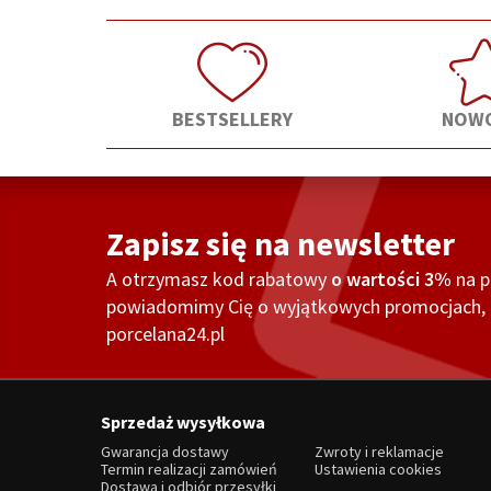
BESTSELLERY
NOWO
Zapisz się na newsletter
A otrzymasz kod rabatowy
o wartości 3%
na 
powiadomimy Cię o wyjątkowych promocjach, o
porcelana24.pl
Sprzedaż wysyłkowa
Gwarancja dostawy
Zwroty i reklamacje
Termin realizacji zamówień
Ustawienia cookies
Dostawa i odbiór przesyłki