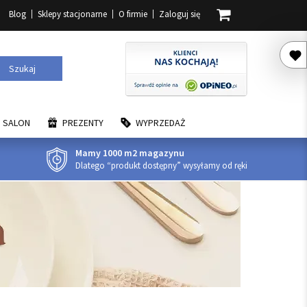
Blog
Sklepy stacjonarne
O firmie
Zaloguj się
Szukaj
SALON
PREZENTY
WYPRZEDAŻ
Mamy 1000 m2 magazynu
Dlatego “produkt dostępny” wysyłamy od ręki