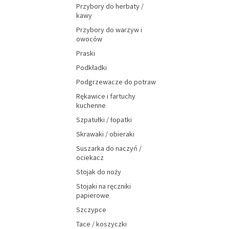
Przybory do herbaty /
kawy
Przybory do warzyw i
owoców
Praski
Podkładki
Podgrzewacze do potraw
Rękawice i fartuchy
kuchenne
Szpatułki / łopatki
Skrawaki / obieraki
Suszarka do naczyń /
ociekacz
Stojak do noży
Stojaki na ręczniki
papierowe
Szczypce
Tace / koszyczki