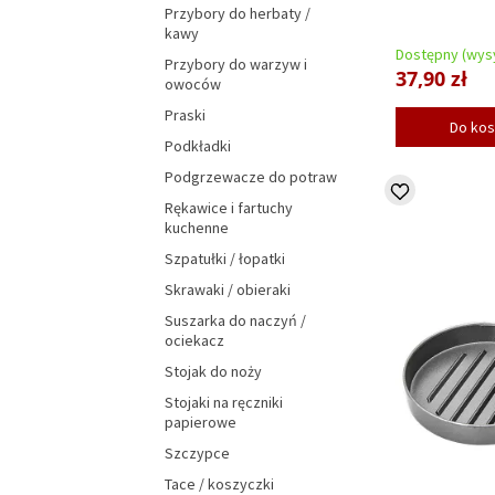
Przybory do herbaty /
kawy
Dostępny (wysy
Przybory do warzyw i
37,90 zł
owoców
Praski
Do ko
Podkładki
Podgrzewacze do potraw
Rękawice i fartuchy
kuchenne
Szpatułki / łopatki
Skrawaki / obieraki
Suszarka do naczyń /
ociekacz
Stojak do noży
Stojaki na ręczniki
papierowe
Szczypce
Tace / koszyczki