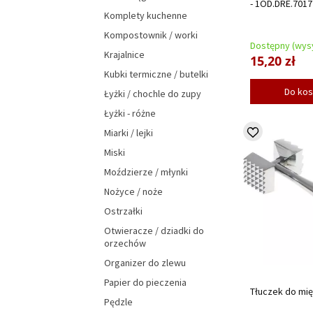
- 1OD.DRE.7017
Komplety kuchenne
Kompostownik / worki
Dostępny (wysy
Krajalnice
15,20 zł
Kubki termiczne / butelki
Do ko
Łyżki / chochle do zupy
Łyżki - różne
Miarki / lejki
Miski
Moździerze / młynki
Nożyce / noże
Ostrzałki
Otwieracze / dziadki do
orzechów
Organizer do zlewu
Papier do pieczenia
Tłuczek do mię
Pędzle