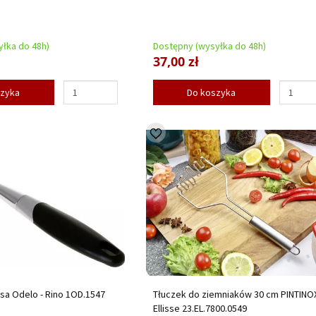
łka do 48h)
Dostępny (wysyłka do 48h)
37,00 zł
szyka
Do koszyka
sa Odelo - Rino 1OD.1547
Tłuczek do ziemniaków 30 cm PINTINOX
Ellisse 23.EL.7800.0549