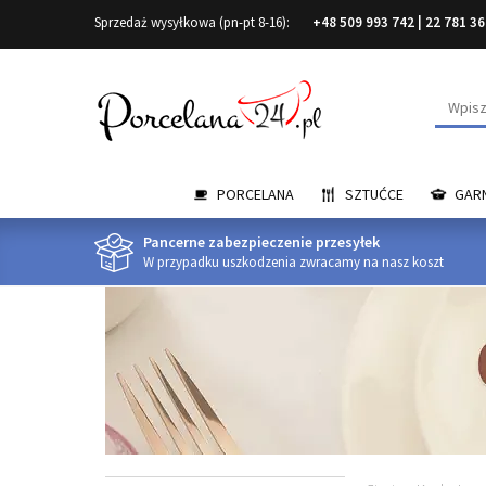
Sprzedaż wysyłkowa (pn-pt 8-16):
+48 509 993 742
|
22 781 36
Wyszuk
PORCELANA
SZTUĆCE
GARN
Pancerne zabezpieczenie przesyłek
W przypadku uszkodzenia zwracamy na nasz koszt