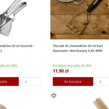
niaków 29 cm Domotti -
Tłuczek do ziemniaków 26 cm Karl
22
Hausmann - Nierdzewny 6.AK.4096
łka do 48h)
Dostępny (wysyłka do 48h)
11,90 zł
szyka
Do koszyka