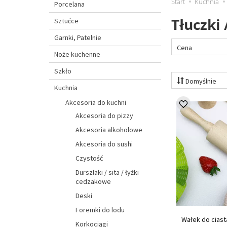
Start
Kuchnia
Porcelana
Tłuczki 
Sztućce
Garnki, Patelnie
Cena
Noże kuchenne
Szkło
Domyślnie
Kuchnia
Akcesoria do kuchni
Akcesoria do pizzy
Akcesoria alkoholowe
Akcesoria do sushi
Czystość
Durszlaki / sita / łyżki
cedzakowe
Deski
Foremki do lodu
Wałek do cias
Korkociągi