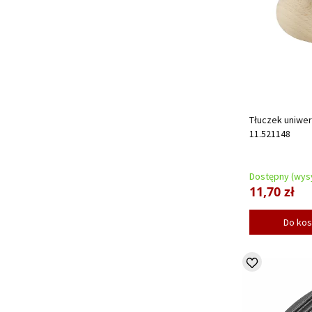
Tłuczek uniwer
11.521148
Dostępny (wysy
11,70 zł
Do ko