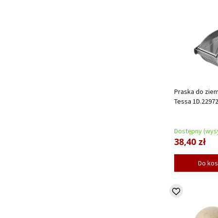
Praska do ziem
Tessa 1D.2297
Dostępny (wysy
38,40 zł
Do ko