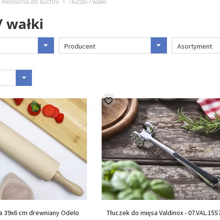
Akcesoria do kuchni
Tłuczki / wałki
/ wałki
Producent
Asortyment
ta 39x6 cm drewniany Odelo
Tłuczek do mięsa Valdinox - 07.VAL.155