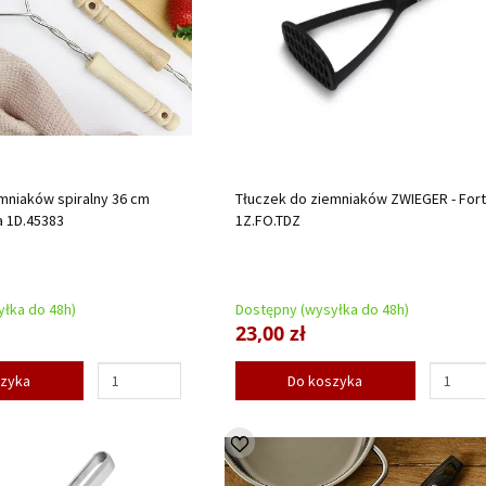
mniaków spiralny 36 cm
Tłuczek do ziemniaków ZWIEGER - For
a 1D.45383
1Z.FO.TDZ
łka do 48h)
Dostępny (wysyłka do 48h)
23,00 zł
szyka
Do koszyka