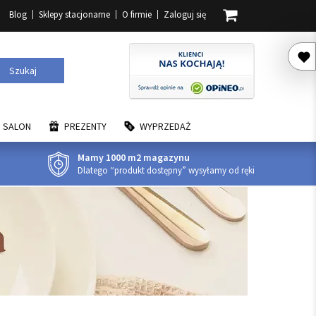
Blog
Sklepy stacjonarne
O firmie
Zaloguj się
Szukaj
SALON
PREZENTY
WYPRZEDAŻ
Mamy 1000 m2 magazynu
Dlatego “produkt dostępny” wysyłamy od ręki