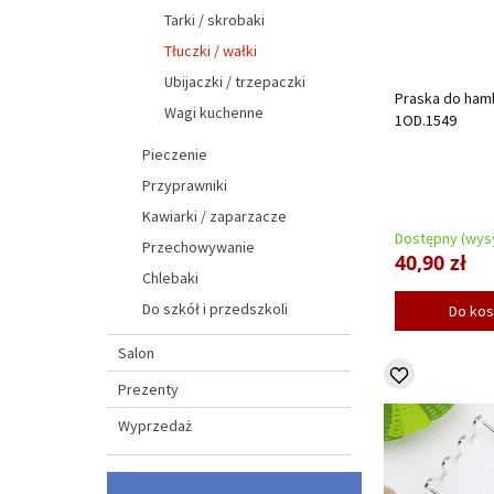
Tarki / skrobaki
Tłuczki / wałki
Ubijaczki / trzepaczki
Praska do ham
Wagi kuchenne
1OD.1549
Pieczenie
Przyprawniki
Kawiarki / zaparzacze
Dostępny (wysy
Przechowywanie
40,90 zł
Chlebaki
Do szkół i przedszkoli
Do ko
Salon
Prezenty
Wyprzedaż