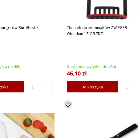
burgerów BurnBeste -
Tłuczek do ziemniaków ZWIEGER -
Obsidian 1Z.OB.TDZ
łka do 48h)
Dostępny (wysyłka do 48h)
46,10 zł
szyka
Do koszyka