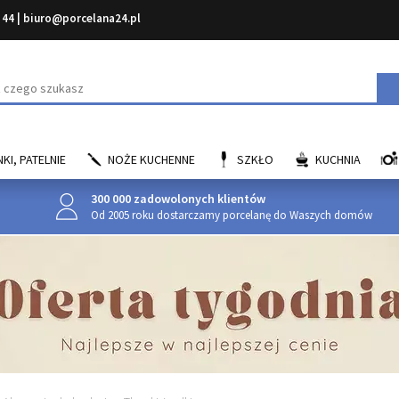
 44
|
biuro@porcelana24.pl
aj
KI, PATELNIE
NOŻE KUCHENNE
SZKŁO
KUCHNIA
300 000 zadowolonych klientów
Od 2005 roku dostarczamy porcelanę do Waszych domów