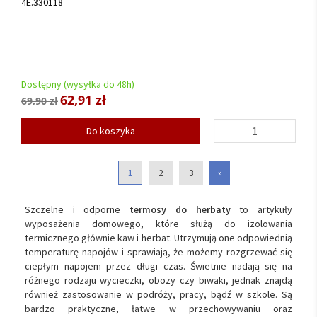
4E.330118
Dostępny (wysyłka do 48h)
62,91 zł
69,90 zł
Do koszyka
1
2
3
»
Szczelne i odporne
termosy do herbaty
to artykuły
wyposażenia domowego, które służą do izolowania
termicznego głównie kaw i herbat. Utrzymują one odpowiednią
temperaturę napojów i sprawiają, że możemy rozgrzewać się
ciepłym napojem przez długi czas. Świetnie nadają się na
różnego rodzaju wycieczki, obozy czy biwaki, jednak znajdą
również zastosowanie w podróży, pracy, bądź w szkole. Są
bardzo praktyczne, łatwe w przechowywaniu oraz