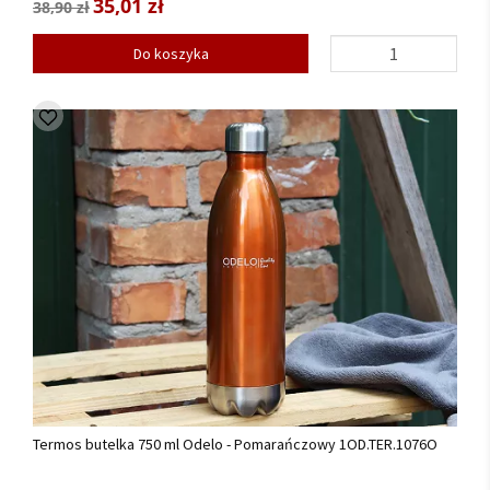
35,01 zł
38,90 zł
Do koszyka
Termos butelka 750 ml Odelo - Pomarańczowy 1OD.TER.1076O