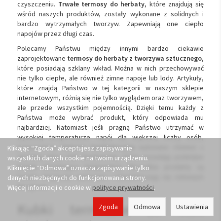
czyszczeniu.
Trwałe termosy do herbaty
, które znajdują się
wśród naszych produktów, zostały wykonane z solidnych i
bardzo wytrzymałych tworzyw. Zapewniają one ciepło
napojów przez długi czas.
Polecamy Państwu między innymi bardzo ciekawie
zaprojektowane
termosy do herbaty z tworzywa sztucznego
,
które posiadają szklany wkład. Można w nich przechowywać
nie tylko ciepłe, ale również zimne napoje lub lody. Artykuły,
które znajdą Państwo w tej kategorii w naszym sklepie
internetowym, różnią się nie tylko wyglądem oraz tworzywem,
ale przede wszystkim pojemnością. Dzięki temu każdy z
Państwa może wybrać produkt, który odpowiada mu
najbardziej. Natomiast jeśli pragną Państwo utrzymać w
wysokiej temperaturze napój dla większej liczby osób,
proponujemy
termosy konferencyjne
wykonane również z
Klikając “Zgoda” akceptujesz zapisywanie
wysokiej klasy stali nierdzewnej, które posiadają podwójne
wszystkich danych cookie na twoim urządzeniu.
ścianki utrzymujące temperaturę. Wszystkie produkty są
Kliknięcie “Odmowa” oznacza zapisywanie tylko
bardzo elegancko wykonane i charakteryzują się ciekawym
danych niezbędnych do funkcjonowania strony.
designem.
Więcej informacji o cookie w
polityce prywatności
.
Kubki termiczne ze stali
Zgoda
Odmowa
Ustawienia