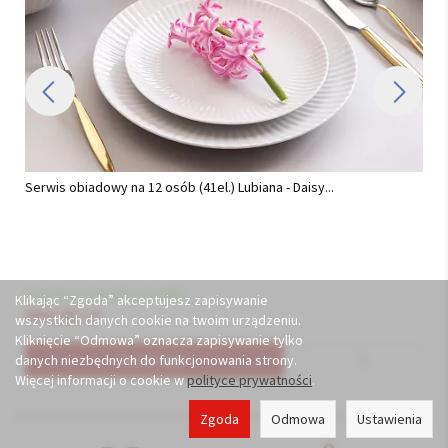
Serwis obiadowy na 12 osób (44 el) Chodzież - Akcent C000 BIAŁY
(TG18) BW...
Dostępny (wysyłka do 48h)
Klikając “Zgoda” akceptujesz zapisywanie
878,00 zł
wszystkich danych cookie na twoim urządzeniu.
Kliknięcie “Odmowa” oznacza zapisywanie tylko
danych niezbędnych do funkcjonowania strony.
Do koszyka
Więcej informacji o cookie w
polityce prywatności
.
Zgoda
Odmowa
Ustawienia