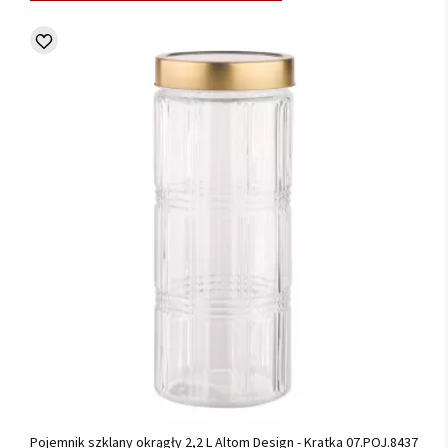
Pojemnik szklany okrągły 2,2 L Altom Design - Kratka 07.POJ.8437