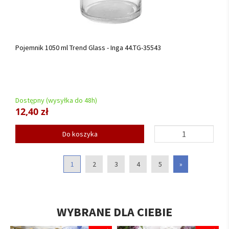
Pojemnik 1050 ml Trend Glass - Inga 44.TG-35543
Dostępny (wysyłka do 48h)
12,40 zł
Do koszyka
1
2
3
4
5
»
WYBRANE DLA CIEBIE