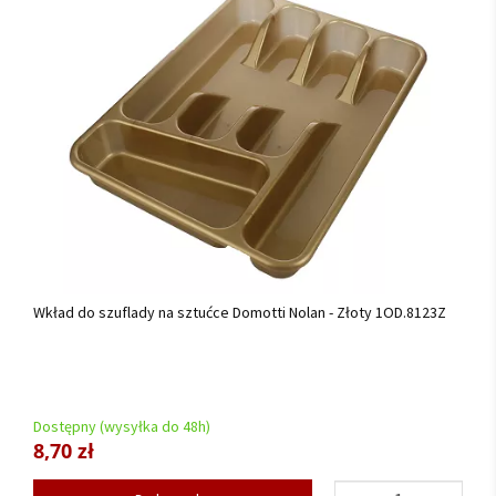
Wkład do szuflady na sztućce Domotti Nolan - Złoty 1OD.8123Z
Dostępny (wysyłka do 48h)
8,70 zł