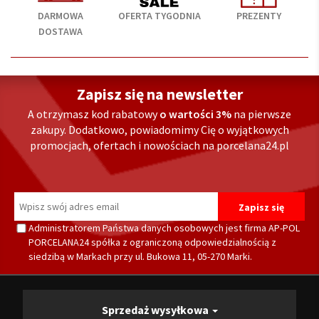
DARMOWA
OFERTA TYGODNIA
PREZENTY
DOSTAWA
Zapisz się na newsletter
A otrzymasz kod rabatowy
o wartości 3%
na pierwsze
zakupy. Dodatkowo, powiadomimy Cię o wyjątkowych
promocjach, ofertach i nowościach na porcelana24.pl
Administratorem Państwa danych osobowych jest firma AP-POL
PORCELANA24 spółka z ograniczoną odpowiedzialnością z
siedzibą w Markach przy ul. Bukowa 11, 05-270 Marki.
Sprzedaż wysyłkowa