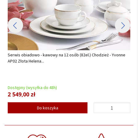
Serwis obiadowy na 12 osób (44 el) Chodzież - Akcent C000 BIAŁY
(TG18) BW...
Dostępny (wysyłka do 48h)
878,00 zł
Do koszyka