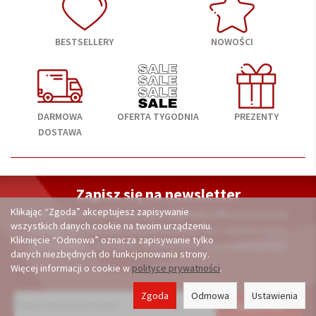
BESTSELLERY
NOWOŚCI
DARMOWA
OFERTA TYGODNIA
PREZENTY
DOSTAWA
Zapisz się na newsletter
Klikając “Zgoda” akceptujesz zapisywanie
A otrzymasz kod rabatowy
o wartości 3%
na pierwsze
wszystkich danych cookie na twoim urządzeniu.
zakupy. Dodatkowo, powiadomimy Cię o wyjątkowych
Kliknięcie “Odmowa” oznacza zapisywanie tylko
promocjach, ofertach i nowościach na porcelana24.pl
danych niezbędnych do funkcjonowania strony.
Więcej informacji o cookie w
polityce prywatności
.
Zgoda
Odmowa
Ustawienia