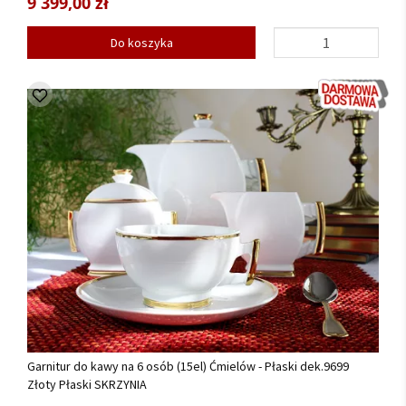
9 399,00 zł
Do koszyka
Garnitur do kawy na 6 osób (15el) Ćmielów - Płaski dek.9699
Złoty Płaski SKRZYNIA