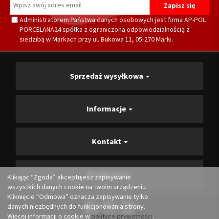
Administratorem Państwa danych osobowych jest firma AP-POL
PORCELANA24 spółka z ograniczoną odpowiedzialnością z
siedzibą w Markach przy ul. Bukowa 11, 05-270 Marki.
Sprzedaż wysyłkowa
Informacje
Kontakt
Producenci
Klikając “Zgoda” akceptujesz zapisywanie
wszystkich danych cookie na twoim urządzeniu.
Kliknięcie “Odmowa” oznacza zapisywanie tylko
danych niezbędnych do funkcjonowania strony.
Więcej informacji o cookie w
polityce prywatności
.