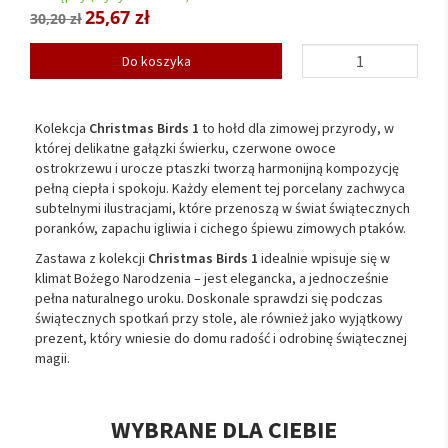
25,67 zł
30,20 zł
Do koszyka
Kolekcja
Christmas Birds 1
to hołd dla zimowej przyrody, w
której delikatne gałązki świerku, czerwone owoce
ostrokrzewu i urocze ptaszki tworzą harmonijną kompozycję
pełną ciepła i spokoju. Każdy element tej porcelany zachwyca
subtelnymi ilustracjami, które przenoszą w świat świątecznych
poranków, zapachu igliwia i cichego śpiewu zimowych ptaków.
Zastawa z kolekcji
Christmas Birds 1
idealnie wpisuje się w
klimat Bożego Narodzenia – jest elegancka, a jednocześnie
pełna naturalnego uroku. Doskonale sprawdzi się podczas
świątecznych spotkań przy stole, ale również jako wyjątkowy
prezent, który wniesie do domu radość i odrobinę świątecznej
magii.
WYBRANE DLA CIEBIE