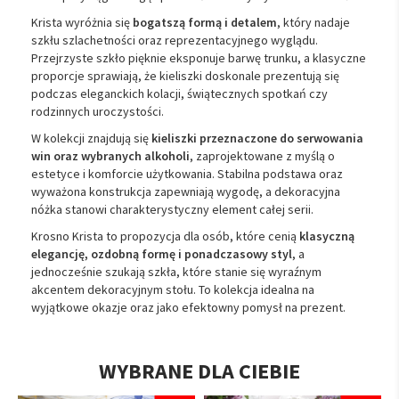
Krista wyróżnia się
bogatszą formą i detalem
, który nadaje
szkłu szlachetności oraz reprezentacyjnego wyglądu.
Przejrzyste szkło pięknie eksponuje barwę trunku, a klasyczne
proporcje sprawiają, że kieliszki doskonale prezentują się
podczas eleganckich kolacji, świątecznych spotkań czy
rodzinnych uroczystości.
W kolekcji znajdują się
kieliszki przeznaczone do serwowania
win oraz wybranych alkoholi
, zaprojektowane z myślą o
estetyce i komforcie użytkowania. Stabilna podstawa oraz
wyważona konstrukcja zapewniają wygodę, a dekoracyjna
nóżka stanowi charakterystyczny element całej serii.
Krosno Krista to propozycja dla osób, które cenią
klasyczną
elegancję, ozdobną formę i ponadczasowy styl
, a
jednocześnie szukają szkła, które stanie się wyraźnym
akcentem dekoracyjnym stołu. To kolekcja idealna na
wyjątkowe okazje oraz jako efektowny pomysł na prezent.
WYBRANE DLA CIEBIE