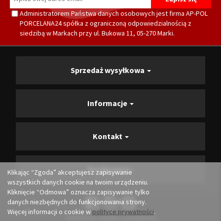
Administratorem Państwa danych osobowych jest firma AP-POL
PORCELANA24 spółka z ograniczoną odpowiedzialnością z
siedzibą w Markach przy ul. Bukowa 11, 05-270 Marki.
Sprzedaż wysyłkowa
Informacje
Kontakt
Producenci
Klikając “Zgoda” akceptujesz zapisywanie
wszystkich danych cookie na twoim urządzeniu.
Kliknięcie “Odmowa” oznacza zapisywanie tylko
danych niezbędnych do funkcjonowania strony.
Więcej informacji o cookie w
polityce prywatności
.
Realizacja i opieka:
Convertis.pl