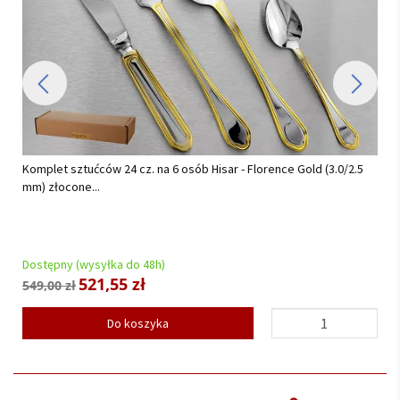
 6 osób Hisar - Florence Gold (3.0/2.5
Serwis obiadowy na 12 osób (44
(TG18) BW...
Dostępny (wysyłka do 48h)
878,00 zł
a
Do koszyka