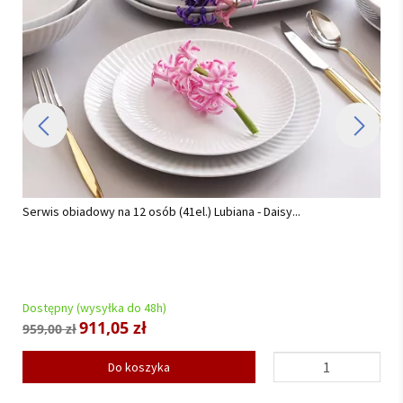
Serwis obiadowy na 12 osób (44 el) Chodzież - Akcent C000 BI
(TG18) BW...
Dostępny (wysyłka do 48h)
852,00 zł
Do koszyka