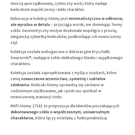
tworzą uporządkowany, rytmiczny wzór, który nadaje
kieliszkom współczesny i lekki charakter.
Dekoracja w kolekcji Atomy jest
minimalistyczna w odbiorze,
ale wyraźna w detalu
– przyciąga wzrok, nie dominując formy
szkła. Geometryczny motyw doskonale współgra z prostą,
elegancką sylwetką kieliszków, podkreślając ich nowoczesny
styl.
Kolekcja została wzbogacona o dekoracyjne kryształki
Swarovski®, nadające szkłu delikatnego blasku i wyjątkowego
charakteru.
Kolekcja została zaprojektowana z myślą o osobach, które
cenią
nowoczesne wzornictwo, symetrię i subtelne
zdobienia
. Kieliszki Atomy sprawdzą się zarówno w
codziennym użytkowaniu, jak i podczas spotkań w
nowoczesnej aranżacji stołu.
MATI Atomy 27181 to propozycja dla klientów poszukujących
dekorowanego szkła o współczesnym, uniwersalnym
charakterze
, które łączy estetykę z funkcjonalnością.