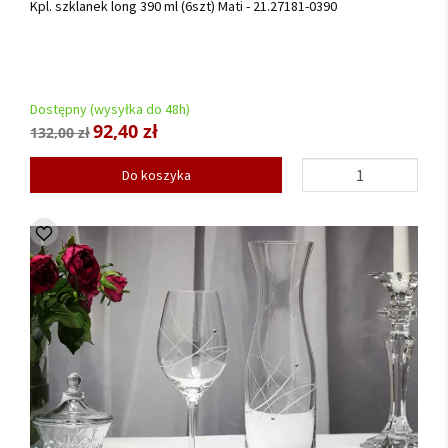
Kpl. szklanek long 390 ml (6szt) Mati - 21.27181-0390
Dostępny (wysyłka do 48h)
92,40 zł
132,00 zł
Do koszyka