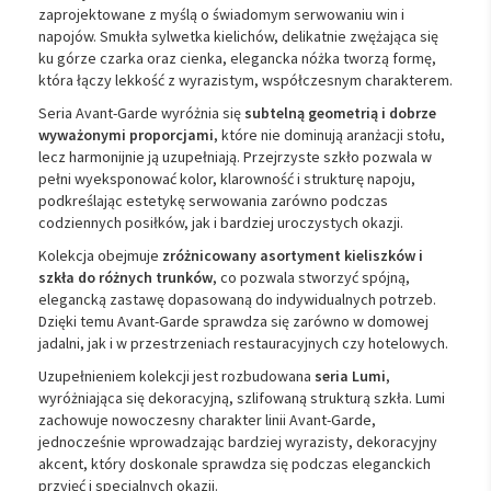
zaprojektowane z myślą o świadomym serwowaniu win i
napojów. Smukła sylwetka kielichów, delikatnie zwężająca się
ku górze czarka oraz cienka, elegancka nóżka tworzą formę,
która łączy lekkość z wyrazistym, współczesnym charakterem.
Seria Avant-Garde wyróżnia się
subtelną geometrią i dobrze
wyważonymi proporcjami
, które nie dominują aranżacji stołu,
lecz harmonijnie ją uzupełniają. Przejrzyste szkło pozwala w
pełni wyeksponować kolor, klarowność i strukturę napoju,
podkreślając estetykę serwowania zarówno podczas
codziennych posiłków, jak i bardziej uroczystych okazji.
Kolekcja obejmuje
zróżnicowany asortyment kieliszków i
szkła do różnych trunków
, co pozwala stworzyć spójną,
elegancką zastawę dopasowaną do indywidualnych potrzeb.
Dzięki temu Avant-Garde sprawdza się zarówno w domowej
jadalni, jak i w przestrzeniach restauracyjnych czy hotelowych.
Uzupełnieniem kolekcji jest rozbudowana
seria Lumi
,
wyróżniająca się dekoracyjną, szlifowaną strukturą szkła. Lumi
zachowuje nowoczesny charakter linii Avant-Garde,
jednocześnie wprowadzając bardziej wyrazisty, dekoracyjny
akcent, który doskonale sprawdza się podczas eleganckich
przyjęć i specjalnych okazji.