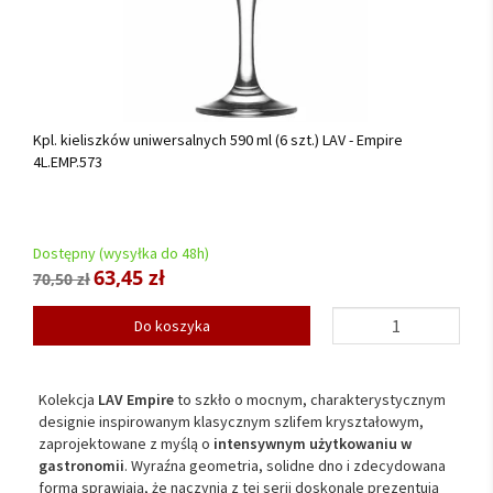
Kpl. kieliszków uniwersalnych 590 ml (6 szt.) LAV - Empire
4L.EMP.573
Dostępny (wysyłka do 48h)
63,45 zł
70,50 zł
Do koszyka
Kolekcja
LAV Empire
to szkło o mocnym, charakterystycznym
designie inspirowanym klasycznym szlifem kryształowym,
zaprojektowane z myślą o
intensywnym użytkowaniu w
gastronomii
. Wyraźna geometria, solidne dno i zdecydowana
forma sprawiają, że naczynia z tej serii doskonale prezentują