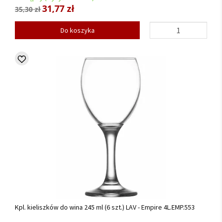
31,77 zł
35,30 zł
Do koszyka
Kpl. kieliszków do wina 245 ml (6 szt.) LAV - Empire 4L.EMP.553