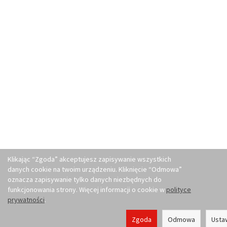
Klikając “Zgoda” akceptujesz zapisywanie wszystkich
danych cookie na twoim urządzeniu. Kliknięcie “Odmowa”
oznacza zapisywanie tylko danych niezbędnych do
funkcjonowania strony. Więcej informacji o cookie w
polityce
prywatności
.
Zgoda
Odmowa
Usta