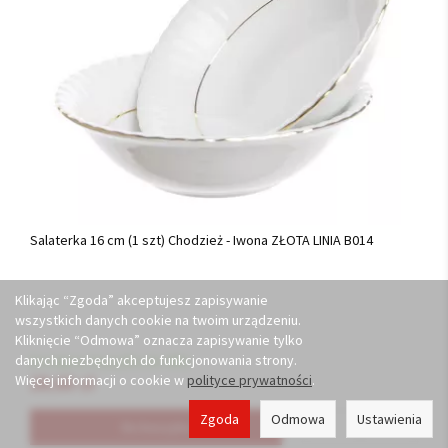
Salaterka 16 cm (1 szt) Chodzież - Iwona ZŁOTA LINIA B014
Klikając “Zgoda” akceptujesz zapisywanie
wszystkich danych cookie na twoim urządzeniu.
Kliknięcie “Odmowa” oznacza zapisywanie tylko
danych niezbędnych do funkcjonowania strony.
Dostępny (wysyłka do 48h)
Więcej informacji o cookie w
polityce prywatności
.
28,60 zł
Zgoda
Odmowa
Ustawienia
Do koszyka