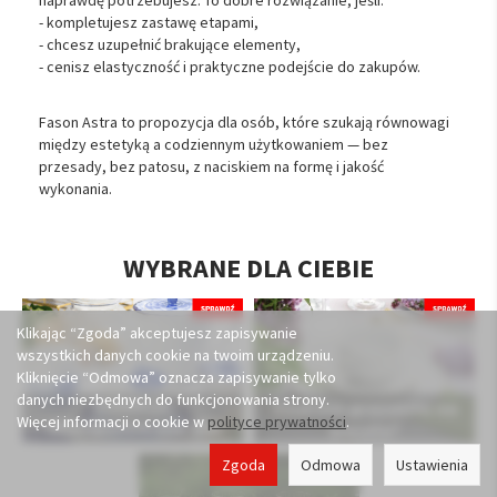
naprawdę potrzebujesz. To dobre rozwiązanie, jeśli:
- kompletujesz zastawę etapami,
- chcesz uzupełnić brakujące elementy,
- cenisz elastyczność i praktyczne podejście do zakupów.
Fason Astra to propozycja dla osób, które szukają równowagi
między estetyką a codziennym użytkowaniem — bez
przesady, bez patosu, z naciskiem na formę i jakość
wykonania.
WYBRANE DLA CIEBIE
Klikając “Zgoda” akceptujesz zapisywanie
wszystkich danych cookie na twoim urządzeniu.
Kliknięcie “Odmowa” oznacza zapisywanie tylko
danych niezbędnych do funkcjonowania strony.
Kolekcje
Szukasz prezentu na
Więcej informacji o cookie w
polityce prywatności
.
skomponowane dla
wesele?
Ciebie
Zgoda
Odmowa
Ustawienia