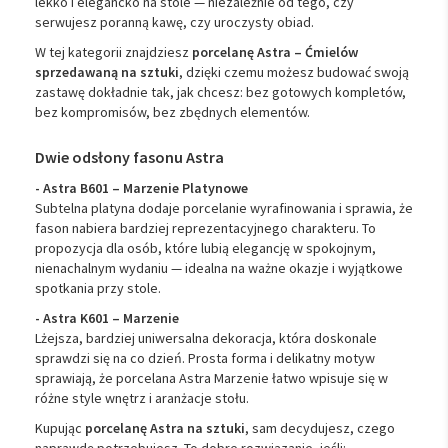
lekko i elegancko na stole — niezależnie od tego, czy
serwujesz poranną kawę, czy uroczysty obiad.
W tej kategorii znajdziesz
porcelanę Astra – Ćmielów
sprzedawaną na sztuki
, dzięki czemu możesz budować swoją
zastawę dokładnie tak, jak chcesz: bez gotowych kompletów,
bez kompromisów, bez zbędnych elementów.
Dwie odsłony fasonu Astra
- Astra B601 – Marzenie Platynowe
Subtelna platyna dodaje porcelanie wyrafinowania i sprawia, że
fason nabiera bardziej reprezentacyjnego charakteru. To
propozycja dla osób, które lubią elegancję w spokojnym,
nienachalnym wydaniu — idealna na ważne okazje i wyjątkowe
spotkania przy stole.
- Astra K601 – Marzenie
Lżejsza, bardziej uniwersalna dekoracja, która doskonale
sprawdzi się na co dzień. Prosta forma i delikatny motyw
sprawiają, że porcelana Astra Marzenie łatwo wpisuje się w
różne style wnętrz i aranżacje stołu.
Kupując
porcelanę Astra na sztuki
, sam decydujesz, czego