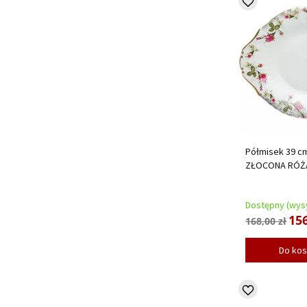
Półmisek 39 cm
ZŁOCONA RÓŻ
Dostępny (wysy
156
168,00 zł
Do ko