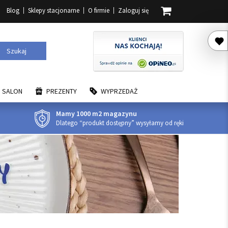
Blog
Sklepy stacjonarne
O firmie
Zaloguj się
Szukaj
SALON
PREZENTY
WYPRZEDAŻ
Mamy 1000 m2 magazynu
Dlatego “produkt dostępny” wysyłamy od ręki