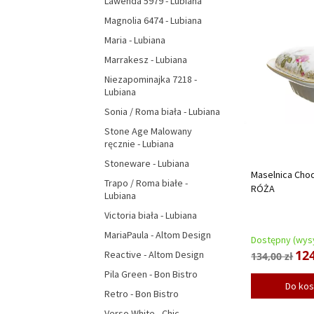
Lawenda 5979 - Lubiana
Magnolia 6474 - Lubiana
Maria - Lubiana
Marrakesz - Lubiana
Niezapominajka 7218 -
Lubiana
Sonia / Roma biała - Lubiana
Stone Age Malowany
ręcznie - Lubiana
Stoneware - Lubiana
Maselnica Cho
Trapo / Roma białe -
RÓŻA
Lubiana
Victoria biała - Lubiana
MariaPaula - Altom Design
Dostępny (wysy
124
Reactive - Altom Design
134,00 zł
Pila Green - Bon Bistro
Do ko
Retro - Bon Bistro
Verso White - Chic