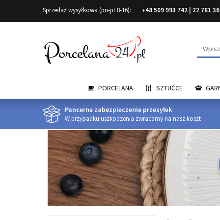
Sprzedaż wysyłkowa (pn-pt 8-16):
+48 509 993 742
|
22 781 36
Wyszuk
PORCELANA
SZTUĆCE
GARN
Pancerne zabezpieczenie przesyłek
W przypadku uszkodzenia zwracamy na nasz koszt