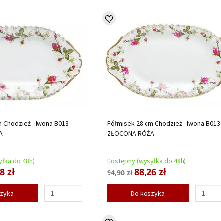
 Chodzież - Iwona B013
Półmisek 28 cm Chodzież - Iwona B013
A
ZŁOCONA RÓŻA
łka do 48h)
Dostępny (wysyłka do 48h)
8 zł
88,26 zł
94,90 zł
szyka
Do koszyka