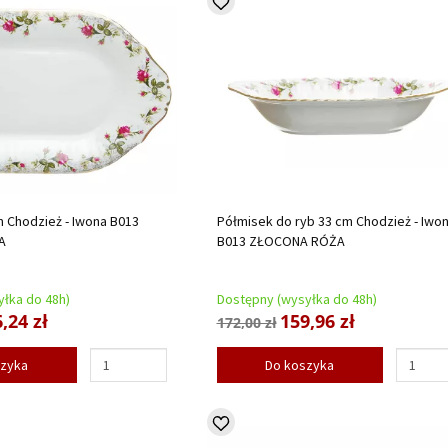
 Chodzież - Iwona B013
Półmisek do ryb 33 cm Chodzież - Iwo
A
B013 ZŁOCONA RÓŻA
łka do 48h)
Dostępny (wysyłka do 48h)
,24 zł
159,96 zł
172,00 zł
szyka
Do koszyka