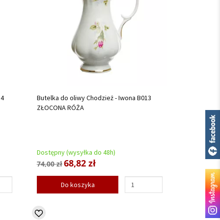
14
Butelka do oliwy Chodzież - Iwona B013
ZŁOCONA RÓŻA
Dostępny (wysyłka do 48h)
68,82 zł
74,00 zł
Do koszyka