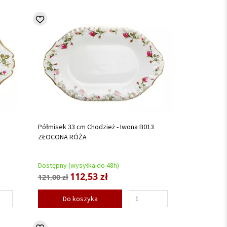
Półmisek 33 cm Chodzież - Iwona B013
ZŁOCONA RÓŻA
Dostępny (wysyłka do 48h)
112,53 zł
121,00 zł
Do koszyka