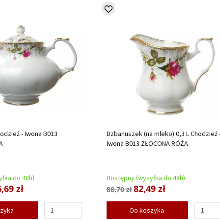
hodzież - Iwona B013
Dzbanuszek (na mleko) 0,3 L Chodzież 
A
Iwona B013 ZŁOCONA RÓŻA
łka do 48h)
Dostępny (wysyłka do 48h)
,69 zł
82,49 zł
88,70 zł
szyka
Do koszyka