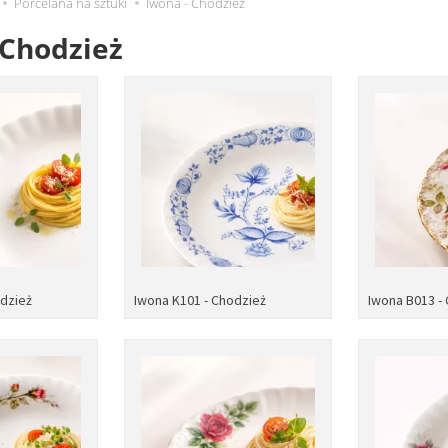
Porcelana na sztuki
Iwona - Chodzież
 Chodzież
odzież
Iwona K101 - Chodzież
Iwona B013 -