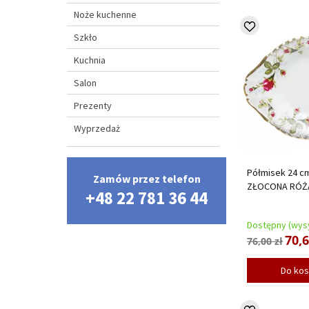
Noże kuchenne
Szkło
Kuchnia
Salon
Prezenty
Wyprzedaż
Półmisek 24 cm
Zamów przez telefon
ZŁOCONA RÓŻ
+48 22 781 36 44
Dostępny (wysy
70,6
76,00 zł
Do ko