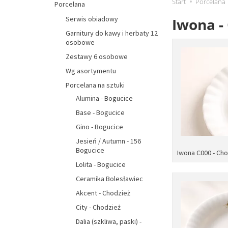
Start
Porcelana
Porcelana
Serwis obiadowy
Iwona -
Garnitury do kawy i herbaty 12
osobowe
Zestawy 6 osobowe
Wg asortymentu
Porcelana na sztuki
Alumina - Bogucice
Base - Bogucice
Gino - Bogucice
Jesień / Autumn - 156
Bogucice
Iwona C000 - Ch
Lolita - Bogucice
Ceramika Bolesławiec
Akcent - Chodzież
City - Chodzież
Dalia (szkliwa, paski) -