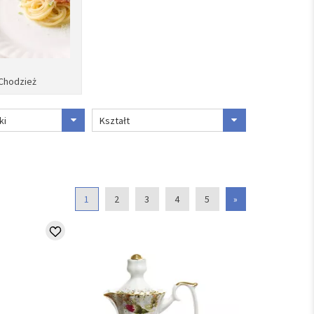
 Chodzież
ki
Kształt
1
2
3
4
5
»