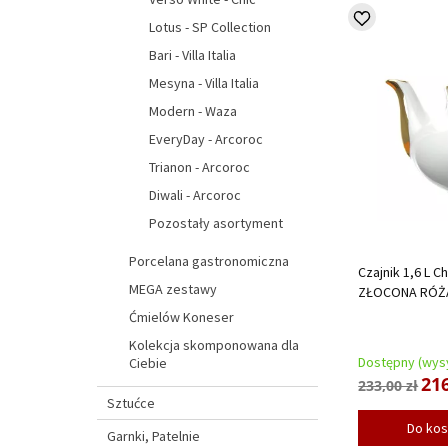
Lotus - SP Collection
Bari - Villa Italia
Mesyna - Villa Italia
Modern - Waza
EveryDay - Arcoroc
Trianon - Arcoroc
Diwali - Arcoroc
Pozostały asortyment
Porcelana gastronomiczna
Czajnik 1,6 L C
MEGA zestawy
ZŁOCONA RÓŻ
Ćmielów Koneser
Kolekcja skomponowana dla
Dostępny (wysy
Ciebie
216
233,00 zł
Sztućce
Do ko
Garnki, Patelnie