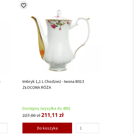
-
Imbryk 1,1 L Chodzież - Iwona B013
ZŁOCONA RÓŻA
Dostępny (wysyłka do 48h)
211,11 zł
227,00 zł
Do koszyka