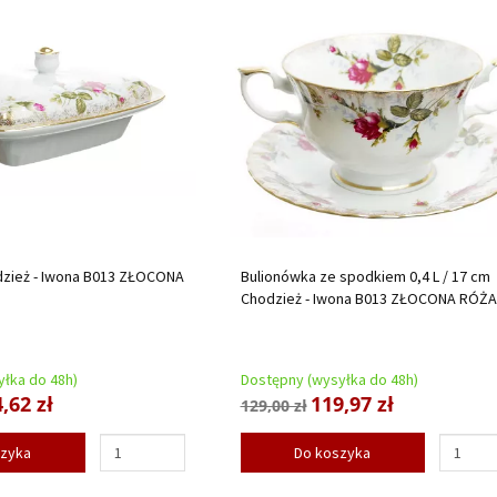
dzież - Iwona B013 ZŁOCONA
Bulionówka ze spodkiem 0,4 L / 17 cm
Chodzież - Iwona B013 ZŁOCONA RÓŻA
łka do 48h)
Dostępny (wysyłka do 48h)
,62 zł
119,97 zł
129,00 zł
szyka
Do koszyka