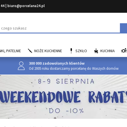
 44
|
biuro@porcelana24.pl
aj
KI, PATELNIE
NOŻE KUCHENNE
SZKŁO
KUCHNIA
300 000 zadowolonych klientów
Od 2005 roku dostarczamy porcelanę do Waszych domów