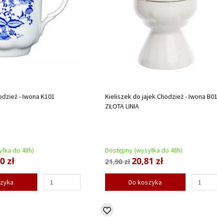
odzież - Iwona K101
Kieliszek do jajek Chodzież - Iwona B0
ZŁOTA LINIA
łka do 48h)
Dostępny (wysyłka do 48h)
0 zł
20,81 zł
21,90 zł
szyka
Do koszyka