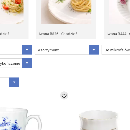
odzież
Iwona B826 - Chodzież
Iwona B444 -
Asortyment
Do mikrofalów
wykończenie