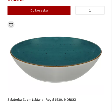
Do koszyka
Salaterka 21 cm Lubiana - Royal 6630L MORSKI