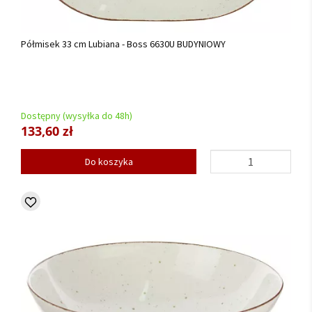
Półmisek 33 cm Lubiana - Boss 6630U BUDYNIOWY
Dostępny (wysyłka do 48h)
133,60 zł
Do koszyka