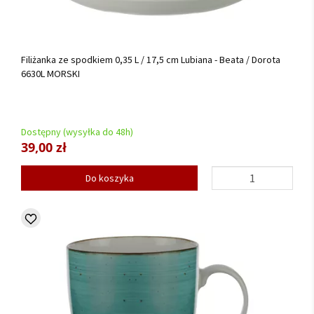
Filiżanka ze spodkiem 0,35 L / 17,5 cm Lubiana - Beata / Dorota
6630L MORSKI
Dostępny (wysyłka do 48h)
39,00 zł
Do koszyka