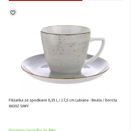
Filiżanka ze spodkiem 0,35 L / 17,5 cm Lubiana - Beata / Dorota
6630Z SIWY
Dostępny (wysyłka do 48h)