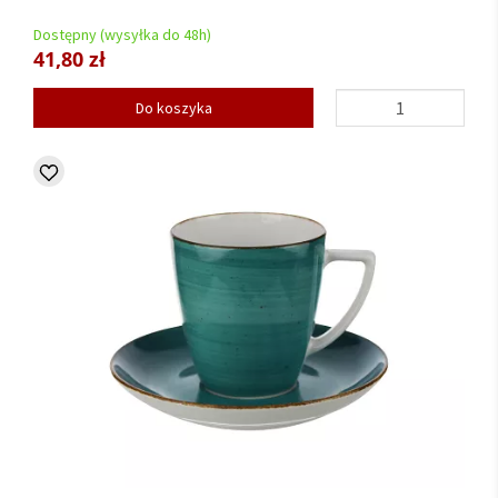
Dostępny (wysyłka do 48h)
41,80 zł
Do koszyka