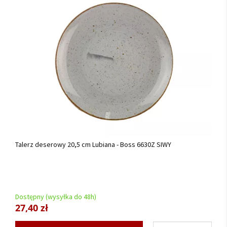
Talerz deserowy 20,5 cm Lubiana - Boss 6630Z SIWY
Dostępny (wysyłka do 48h)
27,40 zł