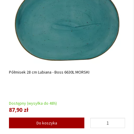
Półmisek 28 cm Lubiana - Boss 6630L MORSKI
Dostępny (wysyłka do 48h)
87,90 zł
Do koszyka