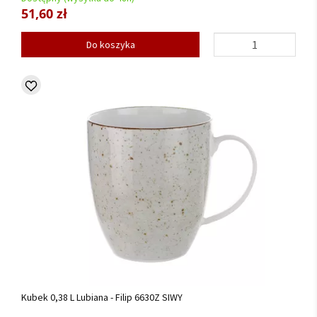
51,60 zł
Do koszyka
Kubek 0,38 L Lubiana - Filip 6630Z SIWY