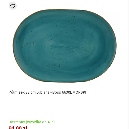
Półmisek 33 cm Lubiana - Boss 6630L MORSKI
Dostępny (wysyłka do 48h)
94,00 zł