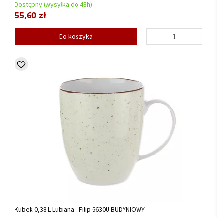
Dostępny (wysyłka do 48h)
55,60 zł
Do koszyka
Kubek 0,38 L Lubiana - Filip 6630U BUDYNIOWY