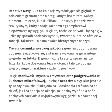
Reactive Navy Blue
to kolekcja wyróżniająca się głębokim
odcieniem granatu oraz nieregularnym kształtem. Każdy
element – talerze, kubki i filiżanki – pokryty jest szkliwem
reaktywnym, który nadaje każdemu egzemplarzowi
niepowtarzalny wygląd. Dzięki tej technice barwniki łączą się w
unikalny sposób podczas wypału, tworząc subtelne różnice w
tonacji i fakturze – nie ma dwóch identycznych naczyń.
Trwała ceramika wysokiej jakości
zapewnia odporność na
codzienne użytkowanie, a staranne wykonanie gwarantuje
wygodę i estetykę. Ergonomiczne kształty sprawiają, że
filiżanki i kubki doskonale leżą w dłoni, a talerze dodają
wyjątkowego charakteru każdemu posiłkowi.
Dzięki
możliwości mycia w zmywarce oraz podgrzewania w
kuchence mikrofalowej
, kolekcja
Reactive Navy Blue
jest nie
tylko stylowa, ale i funkcjonalna – doskonała zarówno na co
dzień, jak i na specjalne okazje. To idealny wybór dla osób
ceniących naczynia o wyjątkowym wyglądzie i niezawodnej
trwałości.