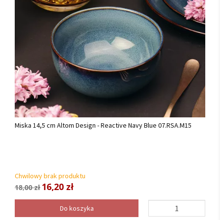
Miska 14,5 cm Altom Design - Reactive Navy Blue 07.RSA.M15
Chwilowy brak produktu
16,20 zł
18,00 zł
Do koszyka