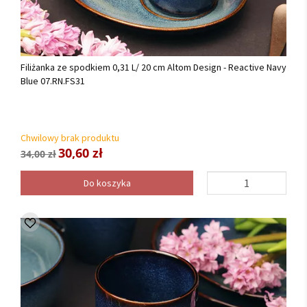
Filiżanka ze spodkiem 0,31 L/ 20 cm Altom Design - Reactive Navy
Blue 07.RN.FS31
Chwilowy brak produktu
30,60 zł
34,00 zł
Do koszyka