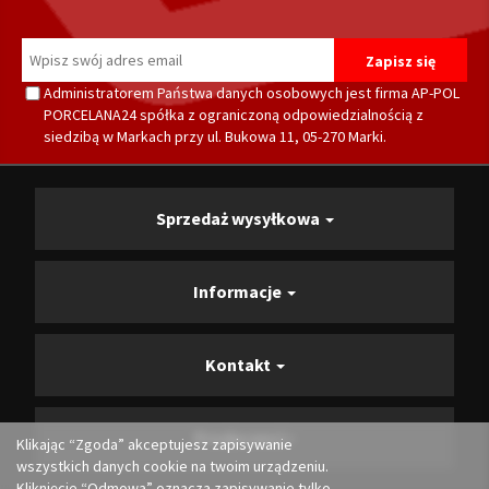
Administratorem Państwa danych osobowych jest firma AP-POL
PORCELANA24 spółka z ograniczoną odpowiedzialnością z
siedzibą w Markach przy ul. Bukowa 11, 05-270 Marki.
Sprzedaż wysyłkowa
Informacje
Kontakt
Producenci
Klikając “Zgoda” akceptujesz zapisywanie
wszystkich danych cookie na twoim urządzeniu.
Kliknięcie “Odmowa” oznacza zapisywanie tylko