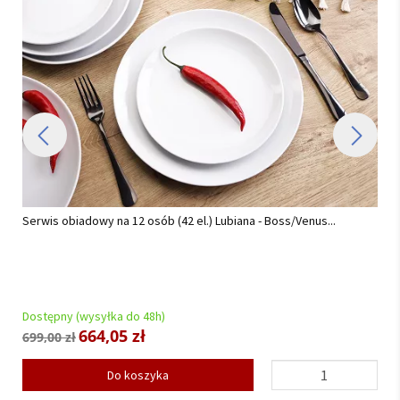
 - Boss/Venus...
Serwis obiadowo - kawowy na 12 osób (82el.) Ch
AP02 Złota Helena...
Dostępny (wysyłka do 48h)
2 472,53 zł
2 549,00 zł
Do koszyka