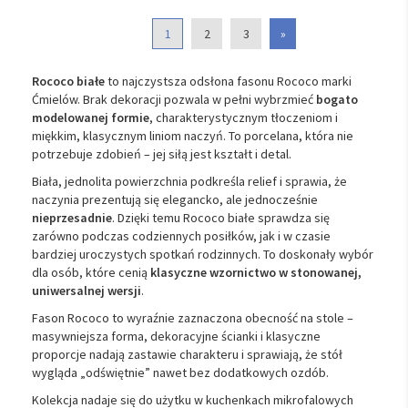
1
2
3
»
Rococo białe
to najczystsza odsłona fasonu Rococo marki
Ćmielów. Brak dekoracji pozwala w pełni wybrzmieć
bogato
modelowanej formie
, charakterystycznym tłoczeniom i
miękkim, klasycznym liniom naczyń. To porcelana, która nie
potrzebuje zdobień – jej siłą jest kształt i detal.
Biała, jednolita powierzchnia podkreśla relief i sprawia, że
naczynia prezentują się elegancko, ale jednocześnie
nieprzesadnie
. Dzięki temu Rococo białe sprawdza się
zarówno podczas codziennych posiłków, jak i w czasie
bardziej uroczystych spotkań rodzinnych. To doskonały wybór
dla osób, które cenią
klasyczne wzornictwo w stonowanej,
uniwersalnej wersji
.
Fason Rococo to wyraźnie zaznaczona obecność na stole –
masywniejsza forma, dekoracyjne ścianki i klasyczne
proporcje nadają zastawie charakteru i sprawiają, że stół
wygląda „odświętnie” nawet bez dodatkowych ozdób.
Kolekcja nadaje się do użytku w kuchenkach mikrofalowych