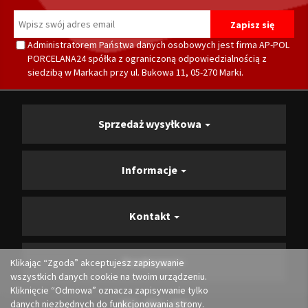
Administratorem Państwa danych osobowych jest firma AP-POL
PORCELANA24 spółka z ograniczoną odpowiedzialnością z
siedzibą w Markach przy ul. Bukowa 11, 05-270 Marki.
Sprzedaż wysyłkowa
Informacje
Kontakt
Producenci
Klikając “Zgoda” akceptujesz zapisywanie
wszystkich danych cookie na twoim urządzeniu.
Kliknięcie “Odmowa” oznacza zapisywanie tylko
danych niezbędnych do funkcjonowania strony.