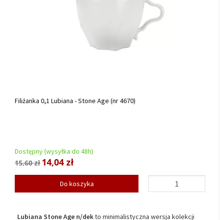
Filiżanka 0,1 Lubiana - Stone Age (nr 4670)
Dostępny (wysyłka do 48h)
14,04 zł
15,60 zł
Do koszyka
Lubiana Stone Age n/dek
to minimalistyczna wersja kolekcji