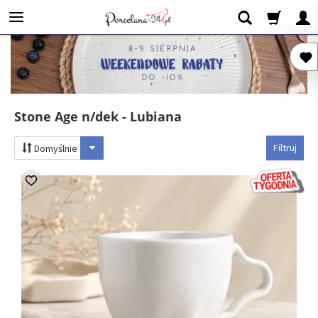
Stone Age n/dek - Lubiana
Filtruj
Domyślnie