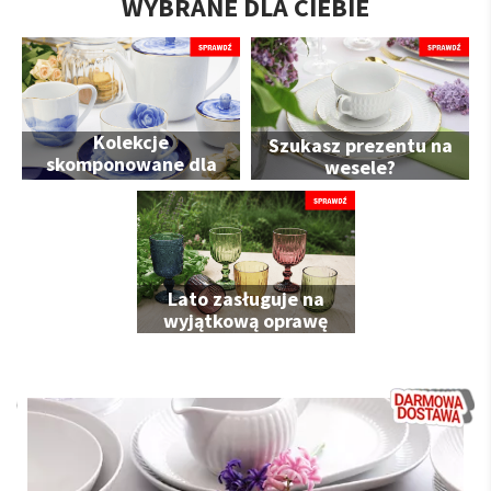
WYBRANE DLA CIEBIE
Kolekcje
Szukasz prezentu na
skomponowane dla
wesele?
Ciebie
Lato zasługuje na
wyjątkową oprawę