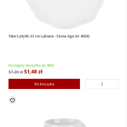
Talerz płytki 33 cm Lubiana - Stone Age (nr 4658)
Dostępny (wysyłka do 48h)
51,48 zł
57,20 zł
Do koszyka