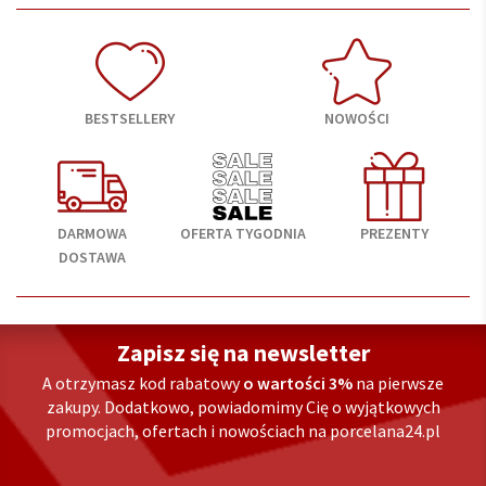
BESTSELLERY
NOWOŚCI
DARMOWA
OFERTA TYGODNIA
PREZENTY
DOSTAWA
Zapisz się na newsletter
A otrzymasz kod rabatowy
o wartości 3%
na pierwsze
zakupy. Dodatkowo, powiadomimy Cię o wyjątkowych
promocjach, ofertach i nowościach na porcelana24.pl