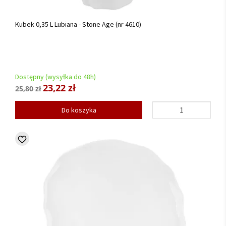
Kubek 0,35 L Lubiana - Stone Age (nr 4610)
Dostępny (wysyłka do 48h)
23,22 zł
25,80 zł
Do koszyka