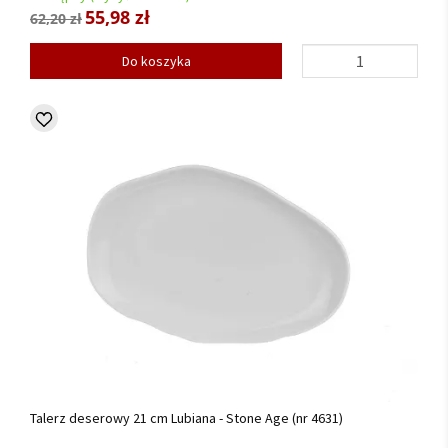
55,98 zł
62,20 zł
Do koszyka
Talerz deserowy 21 cm Lubiana - Stone Age (nr 4631)