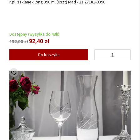
Kpl. szklanek long 390 ml (6szt) Mati - 21.27181-0390
Dostępny (wysyłka do 48h)
92,40 zł
132,00 zł
Do koszyka