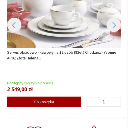
adowo - kawowy na 12 osób (82el.) Chodzież - Yvonne
Serwis obiadowy 
Helena...
wysyłka do 48h)
Dostępny (wysył
 zł
699,00 zł
Do koszyka