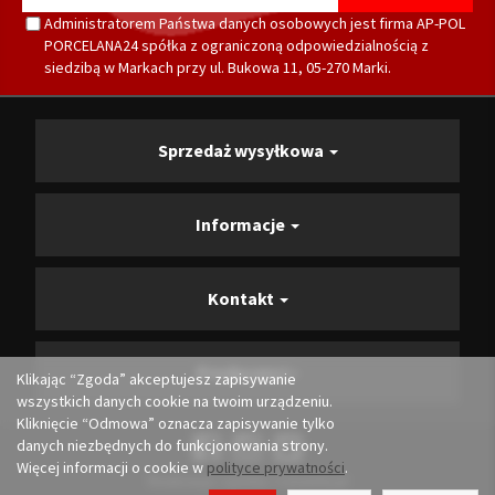
Administratorem Państwa danych osobowych jest firma AP-POL
PORCELANA24 spółka z ograniczoną odpowiedzialnością z
siedzibą w Markach przy ul. Bukowa 11, 05-270 Marki.
Sprzedaż wysyłkowa
Informacje
Kontakt
Producenci
Klikając “Zgoda” akceptujesz zapisywanie
wszystkich danych cookie na twoim urządzeniu.
Kliknięcie “Odmowa” oznacza zapisywanie tylko
danych niezbędnych do funkcjonowania strony.
Więcej informacji o cookie w
polityce prywatności
.
Realizacja i opieka:
Convertis.pl