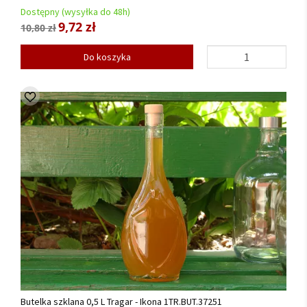
Dostępny (wysyłka do 48h)
9,72 zł
10,80 zł
Do koszyka
Butelka szklana 0,5 L Tragar - Ikona 1TR.BUT.37251