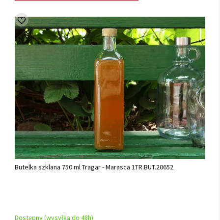
Butelka szklana 750 ml Tragar - Marasca 1TR.BUT.20652
Dostępny (wysyłka do 48h)