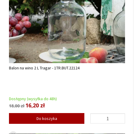
Balon na wino 2 L Tragar - 1TR.BUT.22124
Dostępny (wysyłka do 48h)
16,20 zł
18,00 zł
Do koszyka