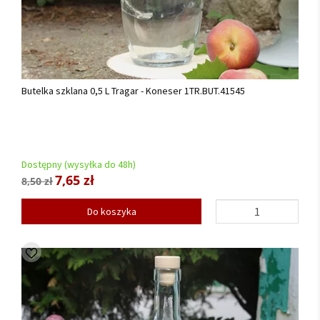
Butelka szklana 0,5 L Tragar - Koneser 1TR.BUT.41545
Dostępny (wysyłka do 48h)
7,65 zł
8,50 zł
Do koszyka