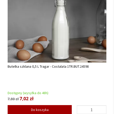
Butelka szklana 0,5 L Tragar - Costalata 1TR.BUT.24598
Dostępny (wysyłka do 48h)
7,02 zł
7,80 zł
Do koszyka