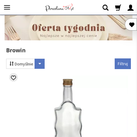
Browin
Filtruj
Domyślnie